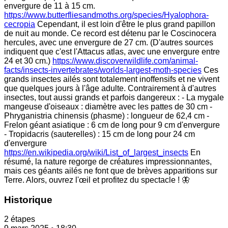
envergure de 11 à 15 cm.
https://www.butterfliesandmoths.org/species/Hyalophora-
cecropia
Cependant, il est loin d'être le plus grand papillon
de nuit au monde. Ce record est détenu par le Coscinocera
hercules, avec une envergure de 27 cm. (D'autres sources
indiquent que c'est l'Attacus atlas, avec une envergure entre
24 et 30 cm.)
https://www.discoverwildlife.com/animal-
facts/insects-invertebrates/worlds-largest-moth-species
Ces
grands insectes ailés sont totalement inoffensifs et ne vivent
que quelques jours à l'âge adulte. Contrairement à d'autres
insectes, tout aussi grands et parfois dangereux : - La mygale
mangeuse d'oiseaux : diamètre avec les pattes de 30 cm -
Phryganistria chinensis (phasme) : longueur de 62,4 cm -
Frelon géant asiatique : 6 cm de long pour 9 cm d'envergure
- Tropidacris (sauterelles) : 15 cm de long pour 24 cm
d'envergure
https://en.wikipedia.org/wiki/List_of_largest_insects
En
résumé, la nature regorge de créatures impressionnantes,
mais ces géants ailés ne font que de brèves apparitions sur
Terre. Alors, ouvrez l'œil et profitez du spectacle ! 🦋
Historique
2 étapes