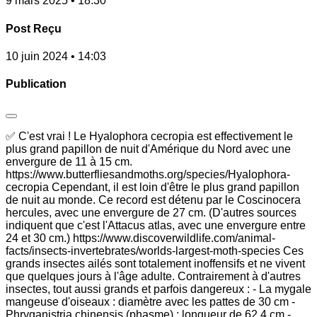
9 mars 2025 • 18:30
Post Reçu
10 juin 2024 • 14:03
Publication
✅ C'est vrai ! Le Hyalophora cecropia est effectivement le
plus grand papillon de nuit d'Amérique du Nord avec une
envergure de 11 à 15 cm.
https://www.butterfliesandmoths.org/species/Hyalophora-
cecropia Cependant, il est loin d'être le plus grand papillon
de nuit au monde. Ce record est détenu par le Coscinocera
hercules, avec une envergure de 27 cm. (D'autres sources
indiquent que c'est l'Attacus atlas, avec une envergure entre
24 et 30 cm.) https://www.discoverwildlife.com/animal-
facts/insects-invertebrates/worlds-largest-moth-species Ces
grands insectes ailés sont totalement inoffensifs et ne vivent
que quelques jours à l'âge adulte. Contrairement à d'autres
insectes, tout aussi grands et parfois dangereux : - La mygale
mangeuse d'oiseaux : diamètre avec les pattes de 30 cm -
Phryganistria chinensis (phasme) : longueur de 62,4 cm -