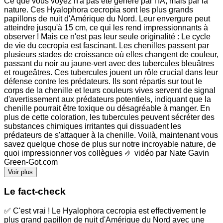
Ce que vous voyez n'a pas été généré par l'IA, mais par la
nature. Ces Hyalophora cecropia sont les plus grands
papillons de nuit d'Amérique du Nord. Leur envergure peut
atteindre jusqu'à 15 cm, ce qui les rend impressionnants à
observer ! Mais ce n'est pas leur seule originalité : Le cycle
de vie du cecropia est fascinant. Les chenilles passent par
plusieurs stades de croissance où elles changent de couleur,
passant du noir au jaune-vert avec des tubercules bleuâtres
et rougeâtres. Ces tubercules jouent un rôle crucial dans leur
défense contre les prédateurs. Ils sont répartis sur tout le
corps de la chenille et leurs couleurs vives servent de signal
d'avertissement aux prédateurs potentiels, indiquant que la
chenille pourrait être toxique ou désagréable à manger. En
plus de cette coloration, les tubercules peuvent sécréter des
substances chimiques irritantes qui dissuadent les
prédateurs de s'attaquer à la chenille. Voilà, maintenant vous
savez quelque chose de plus sur notre incroyable nature, de
quoi impressionner vos collègues 🤌 vidéo par Nate Gavin
Green-Got.com
Voir plus
Le fact-check
✅ C'est vrai ! Le Hyalophora cecropia est effectivement le
plus grand papillon de nuit d'Amérique du Nord avec une