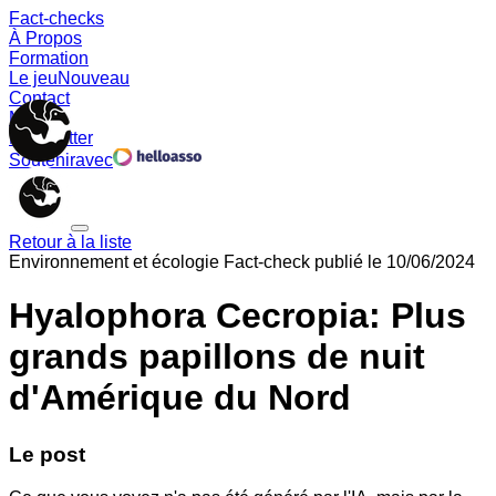
Fact-checks
À Propos
Formation
Le jeu
Nouveau
Contact
Memes
Newsletter
Soutenir
avec
Retour à la liste
Environnement et écologie
Fact-check publié le
10/06/2024
Hyalophora Cecropia: Plus
grands papillons de nuit
d'Amérique du Nord
Le post