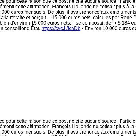
t-ce pour cette raison que ce post ne cite aucune source : l’art
menti cette affirmation. François Hollande ne cotisait plus à l
 20 000 euros mensuels. De plus, il avait renoncé aux émoluments
its à la retraite et perçoit… 15 000 euros nets, calculés par René
ien d'environ 15 000 euros nets. Il se composait de : • 5 184 eu
n conseiller d’État.
https://cvc.li/fcaDb
• Environ 10 000 euros d
t-ce pour cette raison que ce post ne cite aucune source : l’art
démenti cette affirmation. François Hollande ne cotisait plus à l
20 000 euros mensuels. De plus, il avait renoncé aux émoluments d