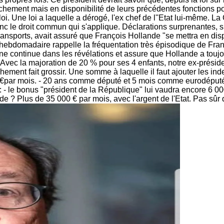
ement mais en disponibilité de leurs précédentes fonctions po
 loi. Une loi a laquelle a dérogé, l'ex chef de l''Etat lui-même.
c le droit commun qui s'applique. Déclarations surprenantes, su
ansports, avait assuré que François Hollande "se mettra en disp
'hebdomadaire rappelle la fréquentation très épisodique de Fra
 continue dans les révélations et assure que Hollande a toujour
Avec la majoration de 20 % pour ses 4 enfants, notre ex-préside
ent fait grossir. Une somme à laquelle il faut ajouter les indem
00 €par mois. - 20 ans comme député et 5 mois comme eurodéputé
 - le bonus "président de la République" lui vaudra encore 6 000
de ? Plus de 35 000 € par mois, avec l'argent de l'Etat. Pas sûr 