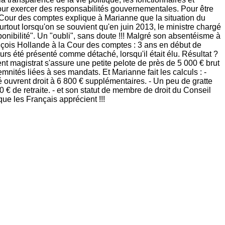
ur exercer des responsabilités gouvernementales. Pour être
 La Cour des comptes explique à Marianne que la situation du
rtout lorsqu'on se souvient qu'en juin 2013, le ministre chargé
onibilité". Un "oubli", sans doute !!! Malgré son absentéisme à
nçois Hollande à la Cour des comptes : 3 ans en début de
s été présenté comme détaché, lorsqu'il était élu. Résultat ?
nt magistrat s'assure une petite pelote de près de 5 000 € brut
nités liées à ses mandats. Et Marianne fait les calculs : -
 ouvrent droit à 6 800 € supplémentaires. - Un peu de gratte
 € de retraite. - et son statut de membre de droit du Conseil
que les Français apprécient !!!