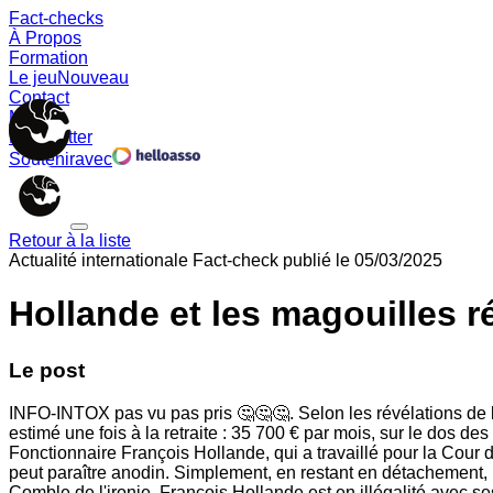
Fact-checks
À Propos
Formation
Le jeu
Nouveau
Contact
Memes
Newsletter
Soutenir
avec
Retour à la liste
Actualité internationale
Fact-check publié le
05/03/2025
Hollande et les magouilles 
Le post
INFO-INTOX pas vu pas pris 🤔🤔🤔. Selon les révélations de l'h
estimé une fois à la retraite : 35 700 € par mois, sur le dos d
Fonctionnaire François Hollande, qui a travaillé pour la Cour d
peut paraître anodin. Simplement, en restant en détachement, Fra
Comble de l'ironie, François Hollande est en illégalité avec ses