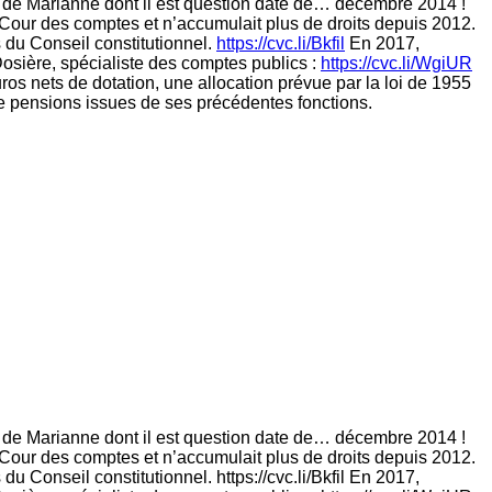
icle de Marianne dont il est question date de… décembre 2014 !
a Cour des comptes et n’accumulait plus de droits depuis 2012.
 du Conseil constitutionnel.
https://cvc.li/Bkfil
En 2017,
 Dosière, spécialiste des comptes publics :
https://cvc.li/WgiUR
ros nets de dotation, une allocation prévue par la loi de 1955
e pensions issues de ses précédentes fonctions.
icle de Marianne dont il est question date de… décembre 2014 !
a Cour des comptes et n’accumulait plus de droits depuis 2012.
u Conseil constitutionnel. https://cvc.li/Bkfil En 2017,