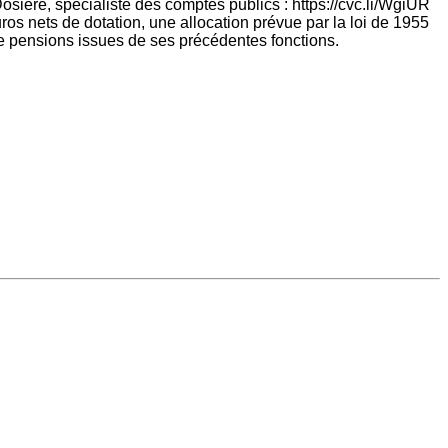
 Dosière, spécialiste des comptes publics : https://cvc.li/WgiUR
ros nets de dotation, une allocation prévue par la loi de 1955
 de pensions issues de ses précédentes fonctions.