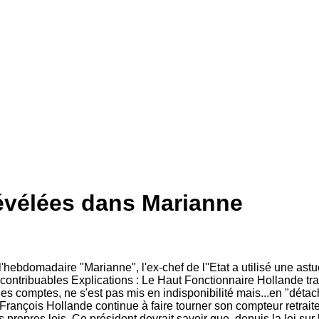
révélées dans Marianne
ebdomadaire "Marianne", l'ex-chef de l''Etat a utilisé une astuc
es contribuables Explications : Le Haut Fonctionnaire Hollande tra
es comptes, ne s'est pas mis en indisponibilité mais...en "détach
nçois Hollande continue à faire tourner son compteur retraite... 
 propres lois. Ce président devrait savoir que, depuis la loi sur 