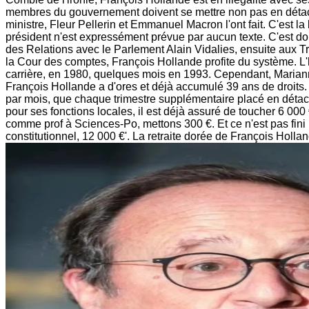
membres du gouvernement doivent se mettre non pas en détach
ministre, Fleur Pellerin et Emmanuel Macron l'ont fait. C'est la
président n'est expressément prévue par aucun texte. C'est don
des Relations avec le Parlement Alain Vidalies, ensuite aux Tr
la Cour des comptes, François Hollande profite du système. L
carrière, en 1980, quelques mois en 1993. Cependant, Marianne
François Hollande a d'ores et déjà accumulé 39 ans de droits. 
par mois, que chaque trimestre supplémentaire placé en détachem
pour ses fonctions locales, il est déjà assuré de toucher 6 0
comme prof à Sciences-Po, mettons 300 €. Et ce n'est pas fini :
constitutionnel, 12 000 €'. La retraite dorée de François Hollan