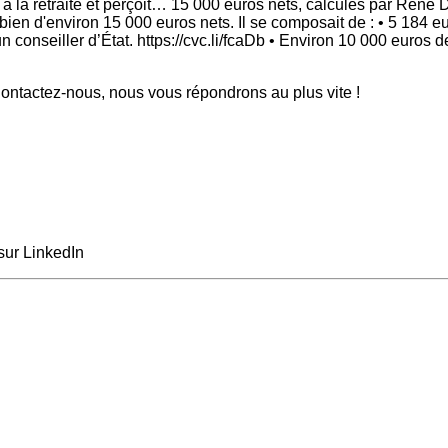
its à la retraite et perçoit… 15 000 euros nets, calculés par René
ien d'environ 15 000 euros nets. Il se composait de : • 5 184 eu
n conseiller d’État. https://cvc.li/fcaDb • Environ 10 000 euros
ntactez-nous, nous vous répondrons au plus vite !
sur LinkedIn