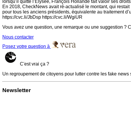
lorsqu’il quitte l’Élysée, François Hollande fait valoir ses dro
En 2018, CheckNews avait ré-actualisé le montant, qui restait b
pour tous les anciens présidents, équivalente au traitement d’u
https://cvc.li/JbDsp https://cvc.li/WgiUR
Vous avez une question, une remarque ou une suggestion ? Co
Nous contacter
Posez votre question à
C'est vrai ça ?
Un regroupement de citoyens pour lutter contre les fake news 
Newsletter