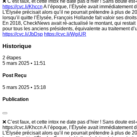
❌ C’est faux, et cette intox ne date pas d’hier ! Sans doute es
https://cvc.li/Khccn
A l’époque, l’Élysée avait immédiatement dé
L’Élysée précisait alors qu’il ne pourrait prétendre à plus de
lorsqu’il quitte l’Élysée, François Hollande fait valoir ses dro
En 2018, CheckNews avait ré-actualisé le montant, qui restait b
pour tous les anciens présidents, équivalente au traitement d’u
https://cvc.li/JbDsp
https://cvc.li/WgiUR
Historique
2 étapes
5 mars 2025 • 11:51
Post Reçu
5 mars 2025 • 15:18
Publication
❌ C’est faux, et cette intox ne date pas d’hier ! Sans doute es
https://cvc.li/Khccn A l’époque, l’Élysée avait immédiatement 
L’Élysée précisait alors qu’il ne pourrait prétendre à plus de 