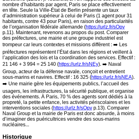
nombre d'habitants par agent, Paris se place effectivement
en tête. Seule la Ville-État de Berlin présente un taux
d’administration supérieur à celui de Paris (1 agent pour 31
habitants, contre 43 pour Paris), en raison des particularités
de l’organisation fédérale allemande (
https://urlz.fr/sOpv
p.11). Maintenant, revenons au propos du post. Comparer
des préfectures, une mairie et une groupe industriel est
trompeur car leurs contextes et missions diffèrent : ➡️ Les
préfectures représentent l’État dans les régions et veillent à
l’application des lois et la coordination des services. Effectif :
21 146 + 3 994 = 25 140 (
https://urlz.fr/sNEy
). ➡️ Naval
Group, acteur de la défense navale, conçoit et entretient
sous-marins et navires. Effectif : 16 325 (
https://urlz.fr/sNEA
).
➡️ Une mairie gère les équipements publics, l’accueil des
usagers, les infrastructures, la sécurité publique, et organise
des événements. À Paris, 70 % des agents sont dédiés à la
propreté, la petite enfance, les activités périscolaires et les
interventions sociales (
https://urlz.fr/sOpv
p.13). Comparer
Naval Group et la mairie de Paris est donc absurde, à moins
d’imaginer des puéricultrices vendre des sous-marins
nucléaires...
Historique