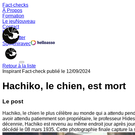
Fact-checks
À Propos
Formation
Le jeu
Nouveau
Contact
Memes
Newsletter
Soutenir
avec
Retour à la liste
Inspirant
Fact-check publié le
12/09/2024
Hachiko, le chien, est mort
Le post
Hachiko, le chien le plus célèbre au monde qui a attendu pen
avoir attendu patiemment son propriétaire, le professeur Hid
décennie, Hachiko est revenu au même endroit jour après jour,
décédé le 08 mars 1935. Cette photographie finale capture la sé