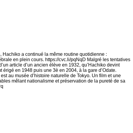
yo, Hachiko a continué la même routine quotidienne :
brale en plein cours. https://cvc.li/pqNqD Malgré les tentatives
n d’un article d’un ancien élève en 1932, qu’Hachiko devint
ut érigé en 1948 puis une 3è en 2004, à la gare d’Odate.
est au musée d’histoire naturelle de Tokyo. Un film et une
ables mêlant nationalisme et préservation de la pureté de sa
Pq