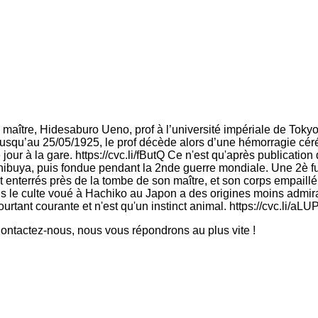
on maître, Hidesaburo Ueno, prof à l’université impériale de Tok
 jusqu’au 25/05/1925, le prof décède alors d’une hémorragie céré
jour à la gare. https://cvc.li/fButQ Ce n'est qu'après publicatio
 Shibuya, puis fondue pendant la 2nde guerre mondiale. Une 2è f
enterrés près de la tombe de son maître, et son corps empaillé 
ais le culte voué à Hachiko au Japon a des origines moins admir
urtant courante et n'est qu'un instinct animal. https://cvc.li/aLU
ntactez-nous, nous vous répondrons au plus vite !