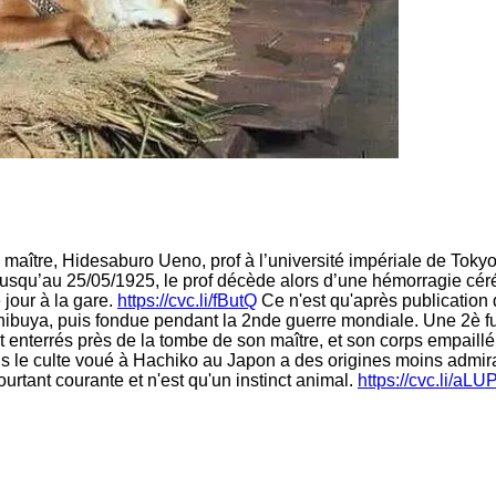
on maître, Hidesaburo Ueno, prof à l’université impériale de Tok
, jusqu’au 25/05/1925, le prof décède alors d’une hémorragie cér
 jour à la gare.
https://cvc.li/fButQ
Ce n'est qu'après publication 
 Shibuya, puis fondue pendant la 2nde guerre mondiale. Une 2è f
enterrés près de la tombe de son maître, et son corps empaillé 
 le culte voué à Hachiko au Japon a des origines moins admira
rtant courante et n'est qu'un instinct animal.
https://cvc.li/aLU