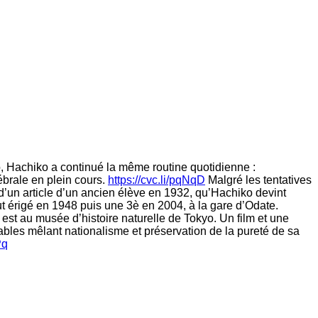
yo, Hachiko a continué la même routine quotidienne :
ébrale en plein cours.
https://cvc.li/pqNqD
Malgré les tentatives
d’un article d’un ancien élève en 1932, qu’Hachiko devint
ut érigé en 1948 puis une 3è en 2004, à la gare d’Odate.
est au musée d’histoire naturelle de Tokyo. Un film et une
bles mêlant nationalisme et préservation de la pureté de sa
Pq