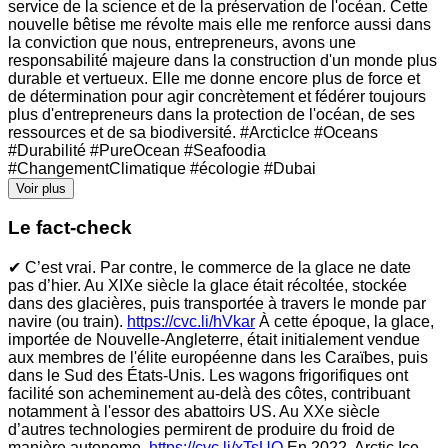
service de la science et de la préservation de l'océan. Cette
nouvelle bêtise me révolte mais elle me renforce aussi dans
la conviction que nous, entrepreneurs, avons une
responsabilité majeure dans la construction d'un monde plus
durable et vertueux. Elle me donne encore plus de force et
de détermination pour agir concrètement et fédérer toujours
plus d'entrepreneurs dans la protection de l'océan, de ses
ressources et de sa biodiversité. #ArcticIce #Oceans
#Durabilité #PureOcean #Seafoodia
#ChangementClimatique #écologie #Dubai
Voir plus
Le fact-check
✔ C’est vrai. Par contre, le commerce de la glace ne date
pas d’hier. Au XIXe siècle la glace était récoltée, stockée
dans des glacières, puis transportée à travers le monde par
navire (ou train).
https://cvc.li/hVkar
À cette époque, la glace,
importée de Nouvelle-Angleterre, était initialement vendue
aux membres de l'élite européenne dans les Caraïbes, puis
dans le Sud des États-Unis. Les wagons frigorifiques ont
facilité son acheminement au-delà des côtes, contribuant
notamment à l'essor des abattoirs US. Au XXe siècle
d’autres technologies permirent de produire du froid de
manière autonome.
https://cvc.li/xTsUO
En 2022, Arctic Ice