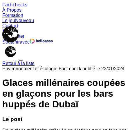
Fact-checks
À Propos
Formation
Le jeu
Nouveau
Contact
Memes
Newsletter
Soutenir
avec
Retour à la liste
Environnement et écologie
Fact-check publié le
23/01/2024
Glaces millénaires coupées
en glaçons pour les bars
huppés de Dubaï
Le post