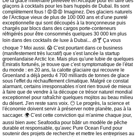
De la glace millénaire prélevée en Arctique pour en faire des
glaçons à cocktails pour les bars huppés de Dubaï. Ils sont
complètement fous ! 😡😡😡 Imaginez. Des glaciers naturels
de l'Arctique vieux de plus de 100 000 ans et d'une pureté
exceptionnelle qui sont découpés à la tronçonneuse puis
chargés par blocs dans des cargos porte-conteneurs
réfrigérés pour être consommés quelques 30 000 km plus
loin dans des cocktails de luxe à Dubaï... 🧊🍸 Ça vous
choque ? Moi aussi. 😱 C'est pourtant dans ce business
(manifestement très lucratif) que s'est lancée la startup
groenlandaise Arctic Ice. Mais plus qu'une lubie de quelques
Émiratis fortunés, je trouve que c'est symptomatique de l'état
du monde : en 20 ans, la calotte glaciaire qui recouvre le
Groenland a déjà perdu 4 700 milliards de tonnes de glace
sous l'effet du réchauffement climatique. Malgré ce constat
alarmant, certains irresponsables n'ont rien trouvé de mieux
à faire que de vendre à la découpe ce trésor naturel mondial
exceptionnel pour rafraîchir quelques mojitos au beau milieu
du désert. J'en reste sans voix. 😶 Le progrès, la science et
l'économie doivent servir à préserver notre planète, pas à la
saccager. 🌍 C'est cette conviction qui m'anime chaque jour,
aussi bien avec Seafoodia pour bâtir un modèle de pêche
durable et responsable, qu'avec Pure Ocean Fund pour
soutenir des projets de recherche et mettre les entreprises au