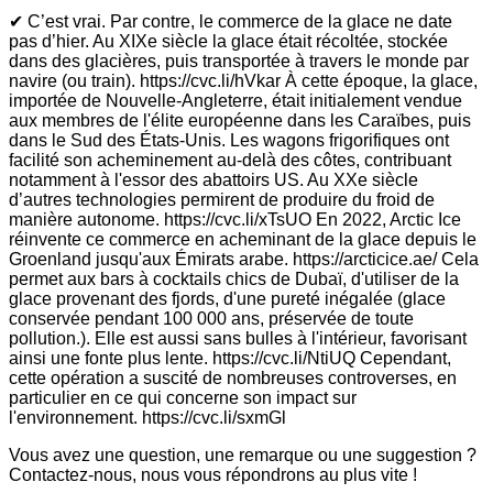
✔ C’est vrai. Par contre, le commerce de la glace ne date
pas d’hier. Au XIXe siècle la glace était récoltée, stockée
dans des glacières, puis transportée à travers le monde par
navire (ou train). https://cvc.li/hVkar À cette époque, la glace,
importée de Nouvelle-Angleterre, était initialement vendue
aux membres de l'élite européenne dans les Caraïbes, puis
dans le Sud des États-Unis. Les wagons frigorifiques ont
facilité son acheminement au-delà des côtes, contribuant
notamment à l'essor des abattoirs US. Au XXe siècle
d’autres technologies permirent de produire du froid de
manière autonome. https://cvc.li/xTsUO En 2022, Arctic Ice
réinvente ce commerce en acheminant de la glace depuis le
Groenland jusqu'aux Émirats arabe. https://arcticice.ae/ Cela
permet aux bars à cocktails chics de Dubaï, d'utiliser de la
glace provenant des fjords, d'une pureté inégalée (glace
conservée pendant 100 000 ans, préservée de toute
pollution.). Elle est aussi sans bulles à l'intérieur, favorisant
ainsi une fonte plus lente. https://cvc.li/NtiUQ Cependant,
cette opération a suscité de nombreuses controverses, en
particulier en ce qui concerne son impact sur
l'environnement. https://cvc.li/sxmGl
Vous avez une question, une remarque ou une suggestion ?
Contactez-nous, nous vous répondrons au plus vite !