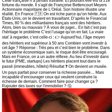
Cette française n’a jamais travaillé. Et pourtant elle est la 21e
fortune du monde. Il s'agit de Françoise Bettencourt Meyers
Actionnaire majoritaire de L'Oréal. Son histoire illustre une
réalité. En France 🇫🇷 On est riche parce qu’on hérite. Aux
États-Unis, on le devient en travaillant. D’après le Financial
Times, 80 % des milliardaires français sont des héritiers.
Alors, bien ou mauvais ? À vous de juger... En fait c’est pas
l'héritage le problème C’est l’usage qu’on en fait. La vraie
stat' à regarder, c’est celle-ci : 👉 Aujourd’hui, l’âge moyen
des héritiers est supérieur à 50 ans Combien vont investir à
cet âge ? Réponse : Très peu et c’est bien le problème. Dans
un système économique sain, le risque doit être encouragé.
Mais en France, on a un autre réflexe. Au lieu d’investir dans
le futur (PME, startups) Les héritiers placent tout dans le
passé (immeubles, hôtels) Résultat ❓ On devient un musée.
Un pays parfait pour conserver la richesse passée… Mais
incapable d’encourager ceux qui veulent construire la
richesse de demain. Comment faire pour changer ça ?
Rajouter des taxes sur l'immobilier ? 🤔