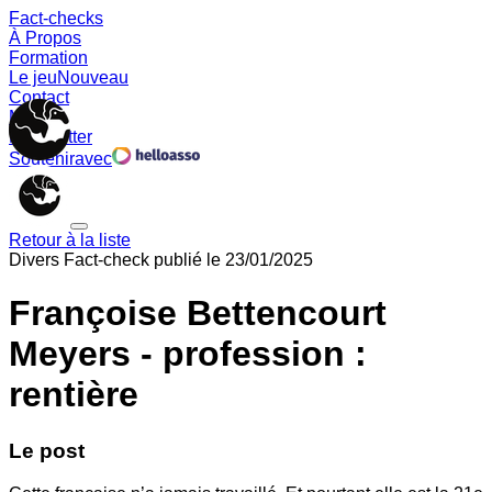
Fact-checks
À Propos
Formation
Le jeu
Nouveau
Contact
Memes
Newsletter
Soutenir
avec
Retour à la liste
Divers
Fact-check publié le
23/01/2025
Françoise Bettencourt
Meyers - profession :
rentière
Le post