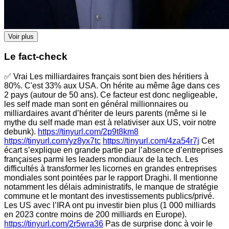
Voir plus
Le fact-check
✅ Vrai Les milliardaires français sont bien des héritiers à
80%. C'est 33% aux USA. On hérite au même âge dans ces
2 pays (autour de 50 ans). Ce facteur est donc negligeable,
les self made man sont en général millionnaires ou
milliardaires avant d’hériter de leurs parents (même si le
mythe du self made man est à relativiser aux US, voir notre
debunk).
https://tinyurl.com/2p9t8km8
https://tinyurl.com/yz8yx7tc
https://tinyurl.com/4za54r7j
Cet
écart s’explique en grande partie par l’absence d’entreprises
françaises parmi les leaders mondiaux de la tech. Les
difficultés à transformer les licornes en grandes entreprises
mondiales sont pointées par le rapport Draghi. Il mentionne
notamment les délais administratifs, le manque de stratégie
commune et le montant des investissements publics/privé.
Les US avec l’IRA ont pu investir bien plus (1 000 milliards
en 2023 contre moins de 200 milliards en Europe).
https://tinyurl.com/2r5wra36
Pas de surprise donc à voir le