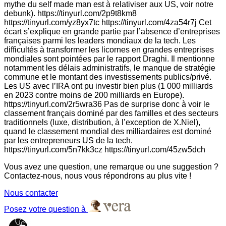
mythe du self made man est à relativiser aux US, voir notre
debunk). https://tinyurl.com/2p9t8km8
https://tinyurl.com/yz8yx7tc https://tinyurl.com/4za54r7j Cet
écart s’explique en grande partie par l’absence d’entreprises
françaises parmi les leaders mondiaux de la tech. Les
difficultés à transformer les licornes en grandes entreprises
mondiales sont pointées par le rapport Draghi. Il mentionne
notamment les délais administratifs, le manque de stratégie
commune et le montant des investissements publics/privé.
Les US avec l’IRA ont pu investir bien plus (1 000 milliards
en 2023 contre moins de 200 milliards en Europe).
https://tinyurl.com/2r5wra36 Pas de surprise donc à voir le
classement français dominé par des familles et des secteurs
traditionnels (luxe, distribution, à l’exception de X.Niel),
quand le classement mondial des milliardaires est dominé
par les entrepreneurs US de la tech.
https://tinyurl.com/5n7kk3cz https://tinyurl.com/45zw5dch
Vous avez une question, une remarque ou une suggestion ?
Contactez-nous, nous vous répondrons au plus vite !
Nous contacter
Posez votre question à