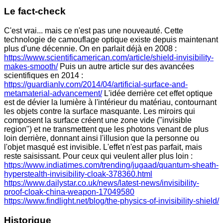
Le fact-check
C'est vrai... mais ce n'est pas une nouveauté. Cette
technologie de camouflage optique existe depuis maintenant
plus d'une décennie. On en parlait déjà en 2008 :
https://www.scientificamerican.com/article/shield-invisibility-
makes-smooth/
Puis un autre article sur des avancées
scientifiques en 2014 :
https://guardianlv.com/2014/04/artificial-surface-and-
metamaterial-advancement/
L'idée derrière cet effet optique
est de dévier la lumière à l'intérieur du matériau, contournant
les objets contre la surface masquante. Les miroirs qui
composent la surface créent une zone vide ("invisible
region") et ne transmettent que les photons venant de plus
loin derrière, donnant ainsi l'illusion que la personne ou
l'objet masqué est invisible. L'effet n'est pas parfait, mais
reste saisissant. Pour ceux qui veulent aller plus loin :
https://www.indiatimes.com/trending/jugaad/quantum-sheath-
hyperstealth-invisibility-cloak-378360.html
https://www.dailystar.co.uk/news/latest-news/invisibility-
proof-cloak-china-weapon-17049580
https://www.findlight.net/blog/the-physics-of-invisibility-shield/
Historique