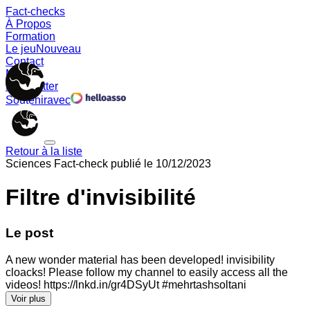
Fact-checks
À Propos
Formation
Le jeu
Nouveau
Contact
Memes
Newsletter
Soutenir
avec
Retour à la liste
Sciences
Fact-check publié le
10/12/2023
Filtre d'invisibilité
Le post
A new wonder material has been developed! invisibility
cloacks! Please follow my channel to easily access all the
videos! https://lnkd.in/gr4DSyUt #mehrtashsoltani
Voir plus