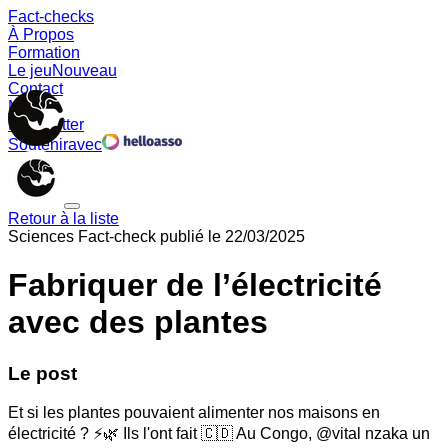
Fact-checks
À Propos
Formation
Le jeu
Nouveau
Contact
Memes
Newsletter
Soutenir
avec
Retour à la liste
Sciences
Fact-check publié le
22/03/2025
Fabriquer de l’électricité
avec des plantes
Le post
Et si les plantes pouvaient alimenter nos maisons en
électricité ? ⚡🌿 Ils l'ont fait 🇨🇩 Au Congo, @vital nzaka un