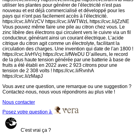
utiliser les plantes pour générer de l'électricité n'est pas
nouveau et est déjà commercialisé et développé pour les
pays qui n'ont pas facilement accès à l'électricité.
https://cvc.li/hVzCV https://cvc.li/WTWzL https://cvc.li/jZzNE
Vous pouvez même faire une pile au citron chez vous. Le
zinc libère des électrons qui circulent vers le cuivre via un fil
conducteur, générant ainsi un courant électrique. L’acide
citrique du citron agit comme un électrolyte, facilitant la
circulation des charges. Une invention qui date de l'an 1800 !
https://cvc.li/vHVcj https://cvc.li/fWeDU D’ailleurs, le record
de la plus haute tension générée par une batterie à base de
fruits a été établi en 2022 avec 2 923 citrons pour une
tension de 2 308 volts ! https://cvc.li/RvnhA
https://cvc.li/zMapJ
Vous avez une question, une remarque ou une suggestion ?
Contactez-nous, nous vous répondrons au plus vite !
Nous contacter
Posez votre question à
C'est vrai ça ?