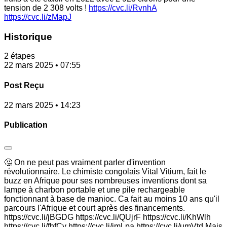
tension de 2 308 volts !
https://cvc.li/RvnhA
https://cvc.li/zMapJ
Historique
2 étapes
22 mars 2025 • 07:55
Post Reçu
22 mars 2025 • 14:23
Publication
🤔 On ne peut pas vraiment parler d'invention
révolutionnaire. Le chimiste congolais Vital Vitium, fait le
buzz en Afrique pour ses nombreuses inventions dont sa
lampe à charbon portable et une pile rechargeable
fonctionnant à base de manioc. Ca fait au moins 10 ans qu'il
parcours l'Afrique et court après des financements.
https://cvc.li/jBGDG https://cvc.li/QUjrF https://cvc.li/KhWlh
https://cvc.li/fhfCy https://cvc.li/imLpa https://cvc.li/umVtd Mais