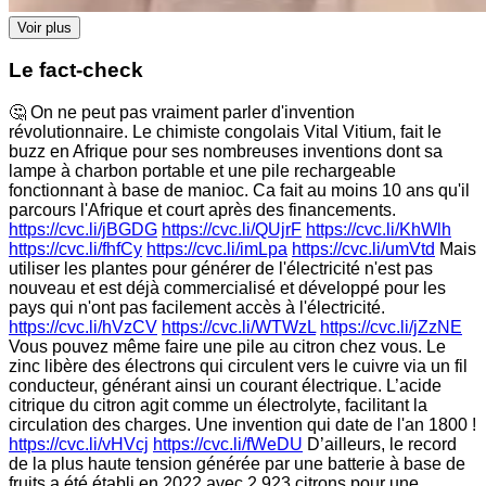
Voir plus
Le fact-check
🤔 On ne peut pas vraiment parler d'invention
révolutionnaire. Le chimiste congolais Vital Vitium, fait le
buzz en Afrique pour ses nombreuses inventions dont sa
lampe à charbon portable et une pile rechargeable
fonctionnant à base de manioc. Ca fait au moins 10 ans qu'il
parcours l'Afrique et court après des financements.
https://cvc.li/jBGDG
https://cvc.li/QUjrF
https://cvc.li/KhWlh
https://cvc.li/fhfCy
https://cvc.li/imLpa
https://cvc.li/umVtd
Mais
utiliser les plantes pour générer de l'électricité n'est pas
nouveau et est déjà commercialisé et développé pour les
pays qui n'ont pas facilement accès à l'électricité.
https://cvc.li/hVzCV
https://cvc.li/WTWzL
https://cvc.li/jZzNE
Vous pouvez même faire une pile au citron chez vous. Le
zinc libère des électrons qui circulent vers le cuivre via un fil
conducteur, générant ainsi un courant électrique. L’acide
citrique du citron agit comme un électrolyte, facilitant la
circulation des charges. Une invention qui date de l'an 1800 !
https://cvc.li/vHVcj
https://cvc.li/fWeDU
D’ailleurs, le record
de la plus haute tension générée par une batterie à base de
fruits a été établi en 2022 avec 2 923 citrons pour une