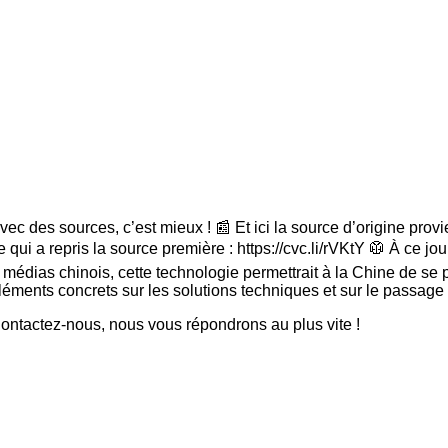
c des sources, c’est mieux ! 📰 Et ici la source d’origine provie
le qui a repris la source première : https://cvc.li/rVKtY 🥼 À ce j
médias chinois, cette technologie permettrait à la Chine de se p
léments concrets sur les solutions techniques et sur le passage
ntactez-nous, nous vous répondrons au plus vite !