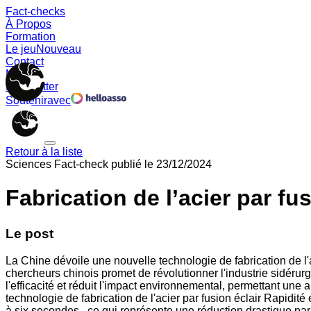
Fact-checks
À Propos
Formation
Le jeu
Nouveau
Contact
Memes
Newsletter
Soutenir
avec
Retour à la liste
Sciences
Fact-check publié le
23/12/2024
Fabrication de l’acier par fus
Le post
La Chine dévoile une nouvelle technologie de fabrication de l'
chercheurs chinois promet de révolutionner l'industrie sidéru
l'efficacité et réduit l'impact environnemental, permettant une
technologie de fabrication de l'acier par fusion éclair Rapidité 
à six secondes , ce qui représente une réduction drastique pa