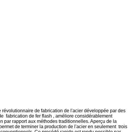
 révolutionnaire de fabrication de l'acier développée par des
e fabrication de fer flash , améliore considérablement
ion par rapport aux méthodes traditionnelles. Aperçu de la
e permet de terminer la production de l'acier en seulement trois
x conventionnels. Ce procédé rapide est rendu possible par