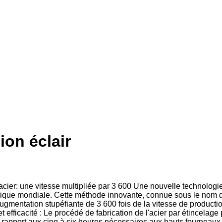
ion éclair
acier: une vitesse multipliée par 3 600 Une nouvelle technologie
rgique mondiale. Cette méthode innovante, connue sous le nom d
 augmentation stupéfiante de 3 600 fois de la vitesse de product
et efficacité : Le procédé de fabrication de l'acier par étincelag
r rapport aux cinq à six heures nécessaires aux hauts fourneau