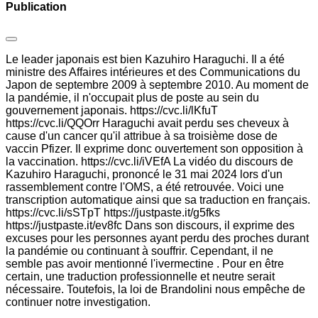
Publication
Le leader japonais est bien Kazuhiro Haraguchi. Il a été
ministre des Affaires intérieures et des Communications du
Japon de septembre 2009 à septembre 2010. Au moment de
la pandémie, il n'occupait plus de poste au sein du
gouvernement japonais. https://cvc.li/lKfuT
https://cvc.li/QQOrr Haraguchi avait perdu ses cheveux à
cause d'un cancer qu'il attribue à sa troisième dose de
vaccin Pfizer. Il exprime donc ouvertement son opposition à
la vaccination. https://cvc.li/iVEfA La vidéo du discours de
Kazuhiro Haraguchi, prononcé le 31 mai 2024 lors d'un
rassemblement contre l'OMS, a été retrouvée. Voici une
transcription automatique ainsi que sa traduction en français.
https://cvc.li/sSTpT https://justpaste.it/g5fks
https://justpaste.it/ev8fc Dans son discours, il exprime des
excuses pour les personnes ayant perdu des proches durant
la pandémie ou continuant à souffrir. Cependant, il ne
semble pas avoir mentionné l'ivermectine . Pour en être
certain, une traduction professionnelle et neutre serait
nécessaire. Toutefois, la loi de Brandolini nous empêche de
continuer notre investigation.