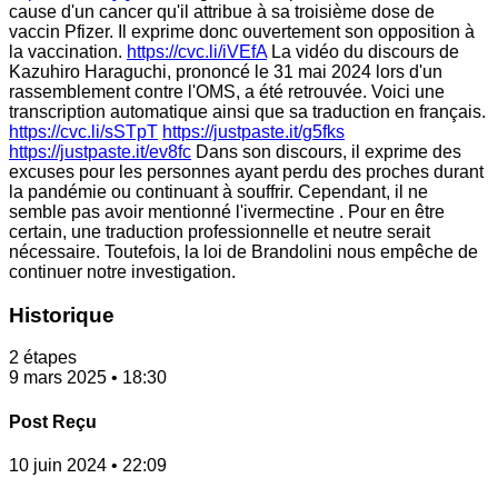
cause d'un cancer qu'il attribue à sa troisième dose de
vaccin Pfizer. Il exprime donc ouvertement son opposition à
la vaccination.
https://cvc.li/iVEfA
La vidéo du discours de
Kazuhiro Haraguchi, prononcé le 31 mai 2024 lors d'un
rassemblement contre l'OMS, a été retrouvée. Voici une
transcription automatique ainsi que sa traduction en français.
https://cvc.li/sSTpT
https://justpaste.it/g5fks
https://justpaste.it/ev8fc
Dans son discours, il exprime des
excuses pour les personnes ayant perdu des proches durant
la pandémie ou continuant à souffrir. Cependant, il ne
semble pas avoir mentionné l'ivermectine . Pour en être
certain, une traduction professionnelle et neutre serait
nécessaire. Toutefois, la loi de Brandolini nous empêche de
continuer notre investigation.
Historique
2 étapes
9 mars 2025 • 18:30
Post Reçu
10 juin 2024 • 22:09