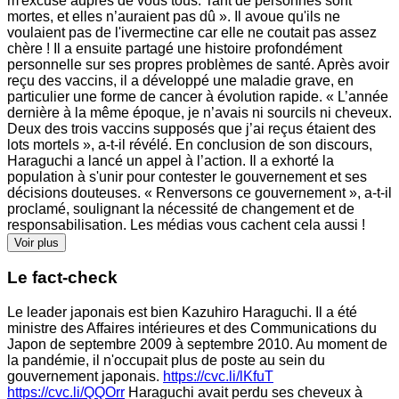
m'excuse auprès de vous tous. Tant de personnes sont
mortes, et elles n’auraient pas dû ». Il avoue qu'ils ne
voulaient pas de l'ivermectine car elle ne coutait pas assez
chère ! Il a ensuite partagé une histoire profondément
personnelle sur ses propres problèmes de santé. Après avoir
reçu des vaccins, il a développé une maladie grave, en
particulier une forme de cancer à évolution rapide. « L’année
dernière à la même époque, je n’avais ni sourcils ni cheveux.
Deux des trois vaccins supposés que j’ai reçus étaient des
lots mortels », a-t-il révélé. En conclusion de son discours,
Haraguchi a lancé un appel à l’action. Il a exhorté la
population à s'unir pour contester le gouvernement et ses
décisions douteuses. « Renversons ce gouvernement », a-t-il
proclamé, soulignant la nécessité de changement et de
responsabilisation. Les médias vous cachent cela aussi !
Voir plus
Le fact-check
Le leader japonais est bien Kazuhiro Haraguchi. Il a été
ministre des Affaires intérieures et des Communications du
Japon de septembre 2009 à septembre 2010. Au moment de
la pandémie, il n'occupait plus de poste au sein du
gouvernement japonais.
https://cvc.li/lKfuT
https://cvc.li/QQOrr
Haraguchi avait perdu ses cheveux à