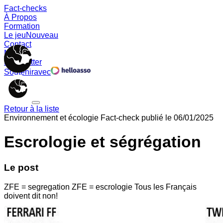
Fact-checks
À Propos
Formation
Le jeu
Nouveau
Contact
Memes
Newsletter
Soutenir
avec
Retour à la liste
Environnement et écologie
Fact-check publié le
06/01/2025
Escrologie et ségrégation
Le post
ZFE = segregation ZFE = escrologie Tous les Français
doivent dit non!