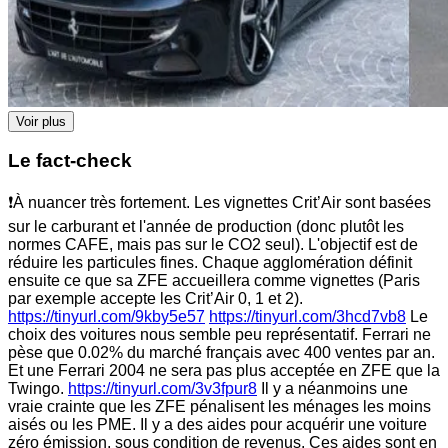
Voir plus
Le fact-check
❗À nuancer très fortement. Les vignettes Crit’Air sont basées
sur le carburant et l'année de production (donc plutôt les
normes CAFE, mais pas sur le CO2 seul). L'objectif est de
réduire les particules fines. Chaque agglomération définit
ensuite ce que sa ZFE accueillera comme vignettes (Paris
par exemple accepte les Crit’Air 0, 1 et 2).
https://tinyurl.com/9kby5e57
https://tinyurl.com/3hcd7vb8
Le
choix des voitures nous semble peu représentatif. Ferrari ne
pèse que 0.02% du marché français avec 400 ventes par an.
Et une Ferrari 2004 ne sera pas plus acceptée en ZFE que la
Twingo.
https://tinyurl.com/3v3fpur8
Il y a néanmoins une
vraie crainte que les ZFE pénalisent les ménages les moins
aisés ou les PME. Il y a des aides pour acquérir une voiture
zéro émission, sous condition de revenus. Ces aides sont en