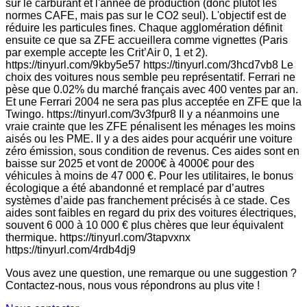
sur le carburant et l'année de production (donc plutôt les
normes CAFE, mais pas sur le CO2 seul). L'objectif est de
réduire les particules fines. Chaque agglomération définit
ensuite ce que sa ZFE accueillera comme vignettes (Paris
par exemple accepte les Crit’Air 0, 1 et 2).
https://tinyurl.com/9kby5e57 https://tinyurl.com/3hcd7vb8 Le
choix des voitures nous semble peu représentatif. Ferrari ne
pèse que 0.02% du marché français avec 400 ventes par an.
Et une Ferrari 2004 ne sera pas plus acceptée en ZFE que la
Twingo. https://tinyurl.com/3v3fpur8 Il y a néanmoins une
vraie crainte que les ZFE pénalisent les ménages les moins
aisés ou les PME. Il y a des aides pour acquérir une voiture
zéro émission, sous condition de revenus. Ces aides sont en
baisse sur 2025 et vont de 2000€ à 4000€ pour des
véhicules à moins de 47 000 €. Pour les utilitaires, le bonus
écologique a été abandonné et remplacé par d’autres
systèmes d’aide pas franchement précisés à ce stade. Ces
aides sont faibles en regard du prix des voitures électriques,
souvent 6 000 à 10 000 € plus chères que leur équivalent
thermique. https://tinyurl.com/3tapvxnx
https://tinyurl.com/4rdb4dj9
Vous avez une question, une remarque ou une suggestion ?
Contactez-nous, nous vous répondrons au plus vite !