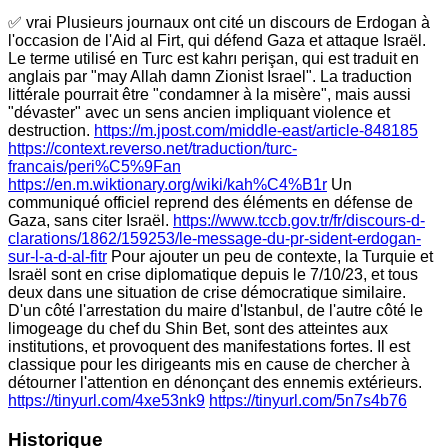
✅ vrai Plusieurs journaux ont cité un discours de Erdogan à
l'occasion de l'Aid al Firt, qui défend Gaza et attaque Israël.
Le terme utilisé en Turc est kahrı perişan, qui est traduit en
anglais par "may Allah damn Zionist Israel". La traduction
littérale pourrait être "condamner à la misère", mais aussi
"dévaster" avec un sens ancien impliquant violence et
destruction.
https://m.jpost.com/middle-east/article-848185
https://context.reverso.net/traduction/turc-
francais/peri%C5%9Fan
https://en.m.wiktionary.org/wiki/kah%C4%B1r
Un
communiqué officiel reprend des éléments en défense de
Gaza, sans citer Israël.
https://www.tccb.gov.tr/fr/discours-d-
clarations/1862/159253/le-message-du-pr-sident-erdogan-
sur-l-a-d-al-fitr
Pour ajouter un peu de contexte, la Turquie et
Israël sont en crise diplomatique depuis le 7/10/23, et tous
deux dans une situation de crise démocratique similaire.
D'un côté l'arrestation du maire d'Istanbul, de l'autre côté le
limogeage du chef du Shin Bet, sont des atteintes aux
institutions, et provoquent des manifestations fortes. Il est
classique pour les dirigeants mis en cause de chercher à
détourner l'attention en dénonçant des ennemis extérieurs.
https://tinyurl.com/4xe53nk9
https://tinyurl.com/5n7s4b76
Historique