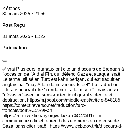
2 étapes
30 mars 2025 • 21:56
Post Reçu
31 mars 2025 • 11:22
Publication
✅ vrai Plusieurs journaux ont cité un discours de Erdogan à
l'occasion de l'Aid al Firt, qui défend Gaza et attaque Israël.
Le terme utilisé en Turc est kahrı perişan, qui est traduit en
anglais par "may Allah damn Zionist Israel". La traduction
littérale pourrait être "condamner à la misère", mais aussi
"dévaster" avec un sens ancien impliquant violence et
destruction. https://m.jpost.com/middle-east/article-848185
https://context.reverso.net/traduction/turc-
francais/peri%C5%9Fan
https://en.m.wiktionary.org/wiki/kah%C4%B1r Un
communiqué officiel reprend des éléments en défense de
Gaza, sans citer Israël. https://www.tccb.gov.tr/fr/discours-d-