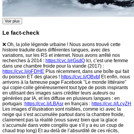
Voir plus
Le fact-check
❌ Oh, la jolie légende urbaine ! Nous avons trouvé cette
histoire traduite dans différentes langues, avec des
variations, sur les RS et internet. Nous avons arrêté nos
recherches à 2014 :
https://cvc.li/rGsdQ
Ici, c’est une femme
dans une chambre froide pour la viande (2017) :
https://cvc.li/oFDHE
Plus récemment, dans une boîte qui fait
du poisson ET des glaces !
https://cvc.li/QBvbf
Et enfin, nous
arrivons à la fameuse page Facebook "Le monde littéraire"
qui copie-colle généreusement tout type de posts inspirants
en utilisant des images sans créditer leurs auteurs ou
générées par IA, et les diffuse en plusieurs langues : en
portugais :
https://cvc.li/LBAsr
en français :
https://cvc.li/LcyZH
Les images d’illustration sont risibles, comme ici avec la
neige qui s’est accumulée partout dans la chambre froide,
clairement pas la réalité (vous savez bien que la glace
s’accumule dans votre congélo que s’il y a eu un coup de
chaud trop long) Et au-delà de l’absurdité de ces récits,