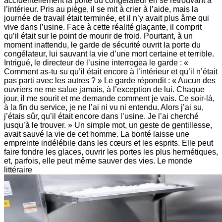
accidentellement la porte du congélateur en se retrouvant à
l’intérieur. Pris au piège, il se mit à crier à l’aide, mais la
journée de travail était terminée, et il n’y avait plus âme qui
vive dans l’usine. Face à cette réalité glaçante, il comprit
qu’il était sur le point de mourir de froid. Pourtant, à un
moment inattendu, le garde de sécurité ouvrit la porte du
congélateur, lui sauvant la vie d’une mort certaine et terrible.
Intrigué, le directeur de l’usine interrogea le garde : «
Comment as-tu su qu’il était encore à l’intérieur et qu’il n’était
pas parti avec les autres ? » Le garde répondit : « Aucun des
ouvriers ne me salue jamais, à l’exception de lui. Chaque
jour, il me sourit et me demande comment je vais. Ce soir-là,
à la fin du service, je ne l’ai ni vu ni entendu. Alors j’ai su,
j’étais sûr, qu’il était encore dans l’usine. Je l’ai cherché
jusqu’à le trouver. » Un simple mot, un geste de gentillesse,
avait sauvé la vie de cet homme. La bonté laisse une
empreinte indélébile dans les cœurs et les esprits. Elle peut
faire fondre les glaces, ouvrir les portes les plus hermétiques,
et, parfois, elle peut même sauver des vies. Le monde
littéraire