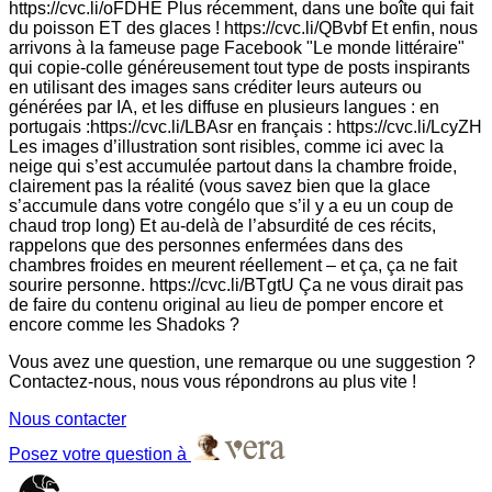
https://cvc.li/oFDHE Plus récemment, dans une boîte qui fait
du poisson ET des glaces ! https://cvc.li/QBvbf Et enfin, nous
arrivons à la fameuse page Facebook "Le monde littéraire"
qui copie-colle généreusement tout type de posts inspirants
en utilisant des images sans créditer leurs auteurs ou
générées par IA, et les diffuse en plusieurs langues : en
portugais :https://cvc.li/LBAsr en français : https://cvc.li/LcyZH
Les images d’illustration sont risibles, comme ici avec la
neige qui s’est accumulée partout dans la chambre froide,
clairement pas la réalité (vous savez bien que la glace
s’accumule dans votre congélo que s’il y a eu un coup de
chaud trop long) Et au-delà de l’absurdité de ces récits,
rappelons que des personnes enfermées dans des
chambres froides en meurent réellement – et ça, ça ne fait
sourire personne. https://cvc.li/BTgtU Ça ne vous dirait pas
de faire du contenu original au lieu de pomper encore et
encore comme les Shadoks ?
Vous avez une question, une remarque ou une suggestion ?
Contactez-nous, nous vous répondrons au plus vite !
Nous contacter
Posez votre question à