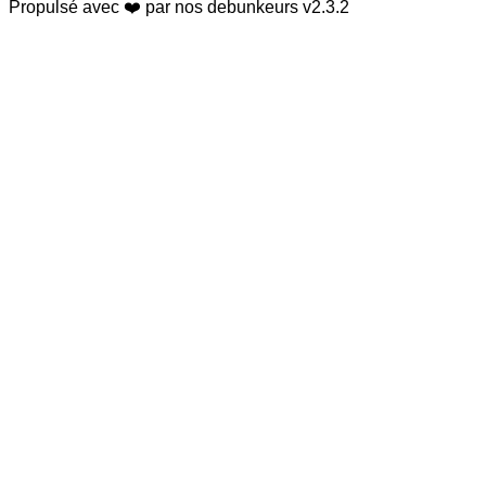
Propulsé avec ❤️ par nos debunkeurs
v2.3.2