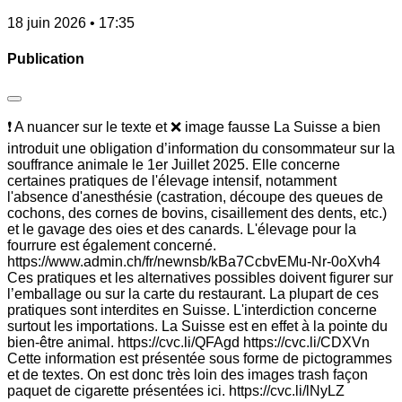
18 juin 2026 • 17:35
Publication
❗ A nuancer sur le texte et ❌ image fausse La Suisse a bien
introduit une obligation d’information du consommateur sur la
souffrance animale le 1er Juillet 2025. Elle concerne
certaines pratiques de l'élevage intensif, notamment
l'absence d'anesthésie (castration, découpe des queues de
cochons, des cornes de bovins, cisaillement des dents, etc.)
et le gavage des oies et des canards. L'élevage pour la
fourrure est également concerné.
https://www.admin.ch/fr/newnsb/kBa7CcbvEMu-Nr-0oXvh4
Ces pratiques et les alternatives possibles doivent figurer sur
l’emballage ou sur la carte du restaurant. La plupart de ces
pratiques sont interdites en Suisse. L'interdiction concerne
surtout les importations. La Suisse est en effet à la pointe du
bien-être animal. https://cvc.li/QFAgd https://cvc.li/CDXVn
Cette information est présentée sous forme de pictogrammes
et de textes. On est donc très loin des images trash façon
paquet de cigarette présentées ici. https://cvc.li/lNyLZ