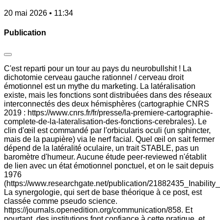
20 mai 2026 • 11:34
Publication
C'est reparti pour un tour au pays du neurobullshit ! La
dichotomie cerveau gauche rationnel / cerveau droit
émotionnel est un mythe du marketing. La latéralisation
existe, mais les fonctions sont distribuées dans des réseaux
interconnectés des deux hémisphères (cartographie CNRS
2019 : https://www.cnrs.fr/fr/presse/la-premiere-cartographie-
complete-de-la-lateralisation-des-fonctions-cerebrales). Le
clin d'œil est commandé par l'orbicularis oculi (un sphincter,
mais de la paupière) via le nerf facial. Quel œil on sait fermer
dépend de la latéralité oculaire, un trait STABLE, pas un
baromètre d'humeur. Aucune étude peer-reviewed n'établit
de lien avec un état émotionnel ponctuel, et on le sait depuis
1976
(https://www.researchgate.net/publication/21882435_Inabi
La synergologie, qui sert de base théorique à ce post, est
classée comme pseudo science.
https://journals.openedition.org/communication/858. Et
pourtant, des institutions font confiance à cette pratique, et