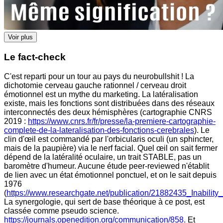
Voir plus
Le fact-check
C'est reparti pour un tour au pays du neurobullshit ! La
dichotomie cerveau gauche rationnel / cerveau droit
émotionnel est un mythe du marketing. La latéralisation
existe, mais les fonctions sont distribuées dans des réseaux
interconnectés des deux hémisphères (cartographie CNRS
2019 :
https://www.cnrs.fr/fr/presse/la-premiere-cartographie-
complete-de-la-lateralisation-des-fonctions-cerebrales
). Le
clin d'œil est commandé par l'orbicularis oculi (un sphincter,
mais de la paupière) via le nerf facial. Quel œil on sait fermer
dépend de la latéralité oculaire, un trait STABLE, pas un
baromètre d'humeur. Aucune étude peer-reviewed n'établit
de lien avec un état émotionnel ponctuel, et on le sait depuis
1976
(
https://www.researchgate.net/publication/21882435_Inabi
La synergologie, qui sert de base théorique à ce post, est
classée comme pseudo science.
https://journals.openedition.org/communication/858.
Et