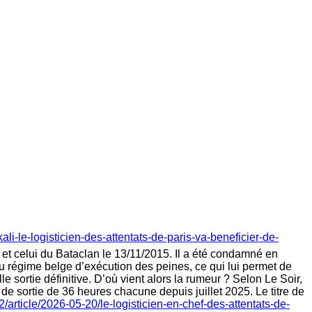
i-le-logisticien-des-attentats-de-paris-va-beneficier-de-
et celui du Bataclan le 13/11/2015. Il a été condamné en
du régime belge d’exécution des peines, ce qui lui permet de
le sortie définitive. D’où vient alors la rumeur ? Selon Le Soir,
 de sortie de 36 heures chacune depuis juillet 2025. Le titre de
/article/2026-05-20/le-logisticien-en-chef-des-attentats-de-