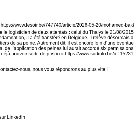
 : https://www.lesoir.be/747740/article/2026-05-20/mohamed-bakka
 logisticien de deux attentats : celui du Thalys le 21/08/2015 
damnation, il a été transféré en Belgique. Il relève désormais 
iers de sa peine. Autrement dit, il est encore loin d’une éventuel
al de l’application des peines lui aurait accordé six permissions
éjà pouvoir sortir de prison » https://www.sudinfo.be/id1152312
ntactez-nous, nous vous répondrons au plus vite !
sur LinkedIn