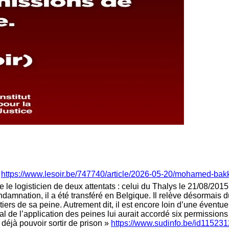
:
https://www.lesoir.be/747740/article/2026-05-20/mohamed-bakkal
 logisticien de deux attentats : celui du Thalys le 21/08/2015 
damnation, il a été transféré en Belgique. Il relève désormais 
iers de sa peine. Autrement dit, il est encore loin d’une éventuel
al de l’application des peines lui aurait accordé six permissions
déjà pouvoir sortir de prison »
https://www.sudinfo.be/id1152312