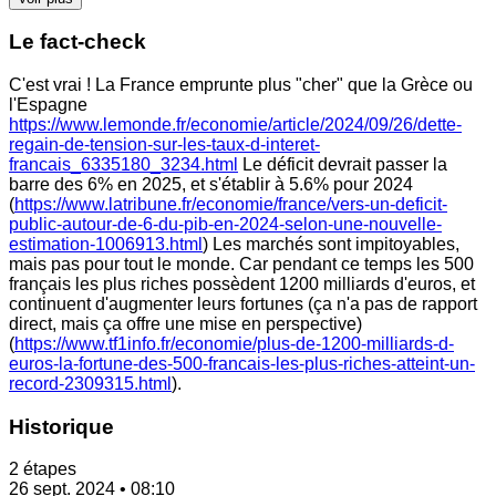
Le fact-check
C'est vrai ! La France emprunte plus "cher" que la Grèce ou
l'Espagne
https://www.lemonde.fr/economie/article/2024/09/26/dette-
regain-de-tension-sur-les-taux-d-interet-
francais_6335180_3234.html
Le déficit devrait passer la
barre des 6% en 2025, et s'établir à 5.6% pour 2024
(
https://www.latribune.fr/economie/france/vers-un-deficit-
public-autour-de-6-du-pib-en-2024-selon-une-nouvelle-
estimation-1006913.html
) Les marchés sont impitoyables,
mais pas pour tout le monde. Car pendant ce temps les 500
français les plus riches possèdent 1200 milliards d'euros, et
continuent d'augmenter leurs fortunes (ça n'a pas de rapport
direct, mais ça offre une mise en perspective)
(
https://www.tf1info.fr/economie/plus-de-1200-milliards-d-
euros-la-fortune-des-500-francais-les-plus-riches-atteint-un-
record-2309315.html
).
Historique
2 étapes
26 sept. 2024 • 08:10