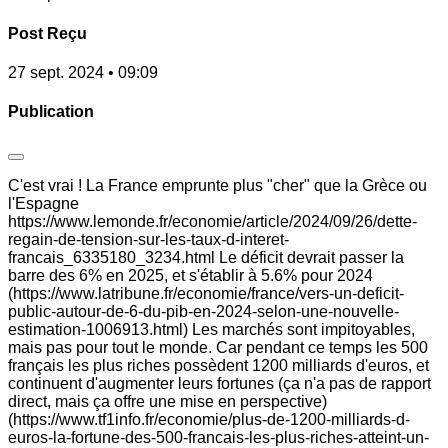
Post Reçu
27 sept. 2024 • 09:09
Publication
C'est vrai ! La France emprunte plus "cher" que la Grèce ou
l'Espagne
https://www.lemonde.fr/economie/article/2024/09/26/dette-
regain-de-tension-sur-les-taux-d-interet-
francais_6335180_3234.html Le déficit devrait passer la
barre des 6% en 2025, et s'établir à 5.6% pour 2024
(https://www.latribune.fr/economie/france/vers-un-deficit-
public-autour-de-6-du-pib-en-2024-selon-une-nouvelle-
estimation-1006913.html) Les marchés sont impitoyables,
mais pas pour tout le monde. Car pendant ce temps les 500
français les plus riches possèdent 1200 milliards d'euros, et
continuent d'augmenter leurs fortunes (ça n'a pas de rapport
direct, mais ça offre une mise en perspective)
(https://www.tf1info.fr/economie/plus-de-1200-milliards-d-
euros-la-fortune-des-500-francais-les-plus-riches-atteint-un-