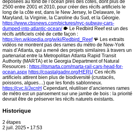
déposées au fond de l’océan près des côtes, dont plus de
2500 entre 2001 et 2010, pour créer des récifs artificiels le
long de la côte est, dans le New Jersey, le Delaware, le
Maryland, la Virginie, la Caroline du Sud, et la Géorgie.
https://www.cbsnews.com/pictures/nyc-subway-cars-
dumped-into-atlantic-ocean/
🐡 Le Redbird Reef est un des
récifs artificiels créé de cette façon :
https://en.wikipedia.org/wiki/Redbird_Reef
🪸 Les extraits
vidéos ne montrent pas des rames du métro de New-York
mais d’Atlanta, qui a mené des projets similaires à travers un
partenariat entre la Metropolitan Atlanta Rapid Transit
Authority (MARTA) et le Georgia Department of Natural
Resources :
https://itsmarta.com/marta-rail-cars-head-for-
ocean.aspx
https://coastalgadnr.org/HERU
Ces récifs
artificiels attirent bien plus de biodiversité (crustacés,
poissons, algues…) que les fonds sablonneux.
https://cvc.li/JxcnH
Cependant, réutiliser d’anciennes rames
de métro est un pansement sur une jambe de bois : la priorité
devrait être de préserver les récifs naturels existants.
Historique
2 étapes
2 juil. 2025 • 17:53