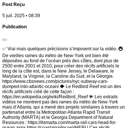
Post Reçu
5 juil. 2025 • 08:39
Publication
✅ Vrai mais quelques précisions s’imposent sur la vidéo. 🚇
De vieilles rames du métro de New-York ont bien été
déposées au fond de l’océan près des côtes, dont plus de
2500 entre 2001 et 2010, pour créer des récifs artificiels le
long de la côte est, dans le New Jersey, le Delaware, le
Maryland, la Virginie, la Caroline du Sud, et la Géorgie.
https://www.cbsnews.com/pictures/nyc-subway-cars-
dumped-into-atlantic-ocean/ 🐡 Le Redbird Reef est un des
récifs artificiels créé de cette façon :
https://en.wikipedia.org/wiki/Redbird_Reef 🪸 Les extraits
vidéos ne montrent pas des rames du métro de New-York
mais d’Atlanta, qui a mené des projets similaires à travers un
partenariat entre la Metropolitan Atlanta Rapid Transit
Authority (MARTA) et le Georgia Department of Natural
Resources : https://itsmarta.com/marta-rail-cars-head-for-
ocean.aspx https://coastalgadnr.org/HERU Ces récifs