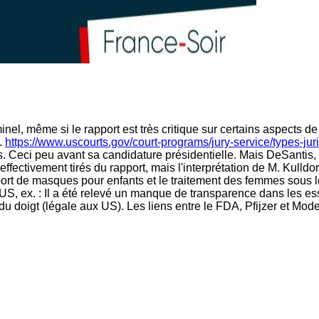
l, même si le rapport est très critique sur certains aspects de 
.
https://www.uscourts.gov/court-programs/jury-service/types-jur
es. Ceci peu avant sa candidature présidentielle. Mais DeSantis
ffectivement tirés du rapport, mais l'interprétation de M. Kulldor
rt de masques pour enfants et le traitement des femmes sous l
, ex. : Il a été relevé un manque de transparence dans les essa
u doigt (légale aux US). Les liens entre le FDA, Pfijzer et Moder