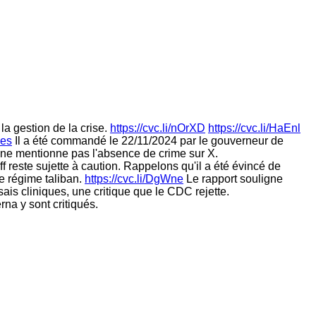
la gestion de la crise.
https://cvc.li/nOrXD
https://cvc.li/HaEnl
ies
Il a été commandé le 22/11/2024 par le gouverneur de
, ne mentionne pas l'absence de crime sur X.
ff reste sujette à caution. Rappelons qu'il a été évincé de
e régime taliban.
https://cvc.li/DgWne
Le rapport souligne
is cliniques, une critique que le CDC rejette.
na y sont critiqués.