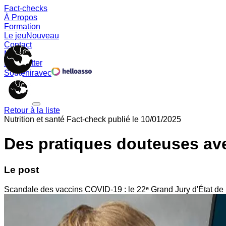
Fact-checks
À Propos
Formation
Le jeu
Nouveau
Contact
Memes
Newsletter
Soutenir
avec
Retour à la liste
Nutrition et santé
Fact-check publié le
10/01/2025
Des pratiques douteuses ave
Le post
Scandale des vaccins COVID-19 : le 22ᵉ Grand Jury d'État de 