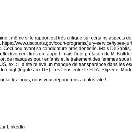
, même si le rapport est très critique sur certains aspects de la 
. https://www.uscourts.gov/court-programs/jury-service/types-ju
es. Ceci peu avant sa candidature présidentielle. Mais DeSantis
ffectivement tirés du rapport, mais l'interprétation de M. Kulldor
t de masques pour enfants et le traitement des femmes sous le 
, ex. : Il a été relevé un manque de transparence dans les essa
du doigt (légale aux US). Les liens entre le FDA, Pfijzer et Mode
ntactez-nous, nous vous répondrons au plus vite !
sur LinkedIn