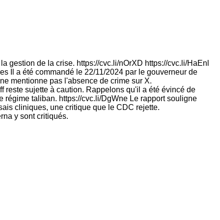
gestion de la crise. https://cvc.li/nOrXD https://cvc.li/HaEnl
ries Il a été commandé le 22/11/2024 par le gouverneur de
, ne mentionne pas l'absence de crime sur X.
ff reste sujette à caution. Rappelons qu'il a été évincé de
régime taliban. https://cvc.li/DgWne Le rapport souligne
is cliniques, une critique que le CDC rejette.
rna y sont critiqués.