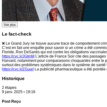
Voir plus
Le fact-check
❌ Le Grand Jury ne trouve aucune trace de comportement crimine
C’est en fait une enquête pour savoir si un crime a été commis
Floride, Ron DeSantis qui est contre les obligations vaccinal
https://cvc.li/JGtmM
L'article de France Soir cite des passages e
Harvard, notamment pour comparaisons choquantes entre le po
surtout des problèmes systémiques dans le système de santé US
https://cvc.li/ZGuwI
La publicité pharmaceutique a été pointée d
Historique
2 étapes
9 janv. 2025 • 19:16
Post Reçu