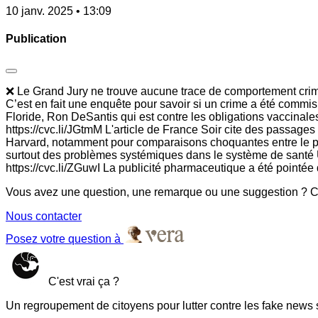
10 janv. 2025 • 13:09
Publication
❌ Le Grand Jury ne trouve aucune trace de comportement criminel
C’est en fait une enquête pour savoir si un crime a été commis
Floride, Ron DeSantis qui est contre les obligations vaccinal
https://cvc.li/JGtmM L'article de France Soir cite des passages e
Harvard, notamment pour comparaisons choquantes entre le por
surtout des problèmes systémiques dans le système de santé US
https://cvc.li/ZGuwI La publicité pharmaceutique a été pointée 
Vous avez une question, une remarque ou une suggestion ? Co
Nous contacter
Posez votre question à
C'est vrai ça ?
Un regroupement de citoyens pour lutter contre les fake news 