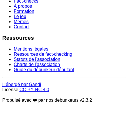
Fact-checks
À propos
Formation
Le jeu
Memes
Contact
Ressources
Mentions légales
Ressources de fact-checking
Statuts de l'association
Charte de l'association
Guide du débunkeur débutant
Hébergé par Gandi
License
CC BY-NC 4.0
Propulsé avec ❤️ par nos debunkeurs
v2.3.2