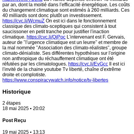
par an, dont la moitié dans l'efficacité énergétique. Les coûts
du changement climatique sont estimés à 260 milliards. Ces
40 milliards sont donc plutôt un investissement.
https://cvc.li/WcmuZ
On est ici dans le fonctionnement
classique des climato-sceptiques qui consistent à tout
saucissoner en petit tranche pour justifier l'inaction
climatique.
https://cvc.li/QjPoc
L'intervenant est F. Gervais,
auteur de "l'urgence climatique est un leurre" et membre de
la mal nommée "Association des climato-réalistes", groupe
climato-dénialiste. Ses différentes hypothèses sur l'origine
non anthropique du réchauffement climatique ont été
réfutées par les climatologues.
https://cvc.li/EvGcc
Il est ici
l'invité de la chaine youtube Tv liberté, chaîne d'extrême
droite et complotiste.
https://www.conspiracywatch.info/notice/tv-libertes
Historique
2 étapes
18 mai 2025 • 20:02
Post Reçu
19 mai 2025 • 13:13