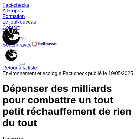
Fact-checks
À Propos
Formation
Le jeu
Nouveau
Contact
Memes
Newsletter
Soutenir
avec
Retour à la liste
Environnement et écologie
Fact-check publié le
19/05/2025
Dépenser des milliards
pour combattre un tout
petit réchauffement de rien
du tout
Le post