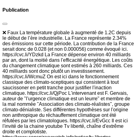
Publication
❌ Faux La température globale à augmenté de 1.2C depuis
le début de l’ère industrielle. La France représente 2.34%
des émissions sur cette période. La contribution de la France
serait donc de 0.028 (et non 0.000056) comme évoqué ici.
https://cvc.li/YDzkd La France dépense environ 40 milliards
par an, dont la moitié dans l'efficacité énergétique. Les coûts
du changement climatique sont estimés à 260 milliards. Ces
40 milliards sont donc plutôt un investissement.
https://cvc.li/WcmuZ On est ici dans le fonctionnement
classique des climato-sceptiques qui consistent à tout
saucissoner en petit tranche pour justifier l'inaction
climatique. https://cvc.li/QjPoc L'intervenant est F. Gervais,
auteur de "l'urgence climatique est un leurre" et membre de
la mal nommée "Association des climato-réalistes", groupe
climato-dénialiste. Ses différentes hypothèses sur l'origine
non anthropique du réchauffement climatique ont été
réfutées par les climatologues. https://cvc.li/EvGcc Il est ici
l'invité de la chaine youtube Tv liberté, chaîne d'extrême
droite et complotiste.