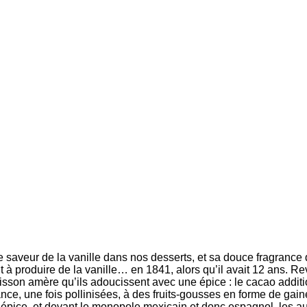
saveur de la vanille dans nos desserts, et sa douce fragrance 
sit à produire de la vanille… en 1841, alors qu’il avait 12 ans. R
sson amère qu’ils adoucissent avec une épice : le cacao additio
nce, une fois pollinisées, à des fruits-gousses en forme de gaine
 épice, et devant le monopole mexicain et donc espagnol, les au