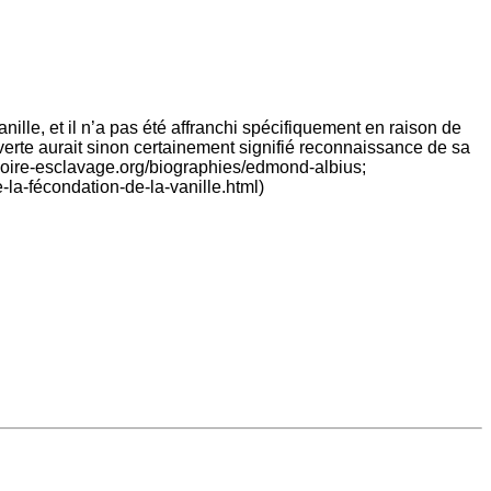
ille, et il n’a pas été affranchi spécifiquement en raison de
erte aurait sinon certainement signifié reconnaissance de sa
memoire-esclavage.org/biographies/edmond-albius;
a-fécondation-de-la-vanille.html)