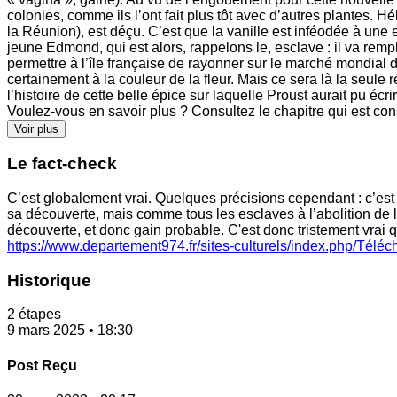
colonies, comme ils l’ont fait plus tôt avec d’autres plantes. Hé
la Réunion), est déçu. C’est que la vanille est inféodée à une 
jeune Edmond, qui est alors, rappelons le, esclave : il va remplac
permettre à l’île française de rayonner sur le marché mondial d
certainement à la couleur de la fleur. Mais ce sera là la seule
l’histoire de cette belle épice sur laquelle Proust aurait pu éc
Voulez-vous en savoir plus ? Consultez le chapitre qui est c
Voir plus
Le fact-check
C’est globalement vrai. Quelques précisions cependant : c’est 
sa découverte, mais comme tous les esclaves à l’abolition de 
découverte, et donc gain probable. C'est donc tristement vrai q
https://www.departement974.fr/sites-culturels/index.php/Tél
Historique
2 étapes
9 mars 2025 • 18:30
Post Reçu