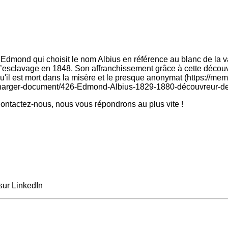
Edmond qui choisit le nom Albius en référence au blanc de la van
l’esclavage en 1848. Son affranchissement grâce à cette découv
 qu'il est mort dans la misère et le presque anonymat (https://
écharger-document/426-Edmond-Albius-1829-1880-découvreur-de-l
ntactez-nous, nous vous répondrons au plus vite !
sur LinkedIn