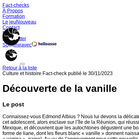
Fact-checks
À Propos
Formation
Le jeu
Nouveau
Contact
Memes
Newsletter
Soutenir
avec
Retour à la liste
Culture et histoire
Fact-check publié le
30/11/2023
Découverte de la vanille
Le post
Connaissez-vous Edmond Albius ? Nous lui devons la délicate 
cet adolescent, alors esclave sur l’île de la Réunion, qui réus
Mexique, et découvrent que les autochtones dégustent une boi
forme de liane, dont les fleurs blanc « vanille » donnent naissa
« vagina », gaine). Au vu de l’engouement pour cette nouvelle