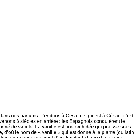
dans nos parfums. Rendons à César ce qui est à César : c’est
evenons 3 siècles en arrière : les Espagnols conquièrent le
nné de vanille. La vanille est une orchidée qui pousse sous
, d’où le nom de « vanille » qui est donné à la plante (du latin
tres européens essaient d’acclimater la liane dans leurs