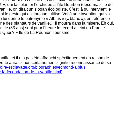
IV, qui fait planter l’orchidée à l’ile Bourbon (désormais Ile de
lle, on dirait un slogan écologiste. C’est là qu’intervient le
nt le geste qui est toujours utilisé. Voilà une invention qui va
on lui donne le patronyme « Albius » (« blanc »), en référence
tune des planteurs de vanille… Il mourra dans la misère. Eh oui,
nille (83 ans) sont pour l’heure le record atteint en France.
e Quoi ? » Ile de La Réunion Tourisme
ille, et il n’a pas été affranchi spécifiquement en raison de
erte aurait sinon certainement signifié reconnaissance de sa
moire-esclavage.org/biographies/edmond-albius;
a-fécondation-de-la-vanille.html
)