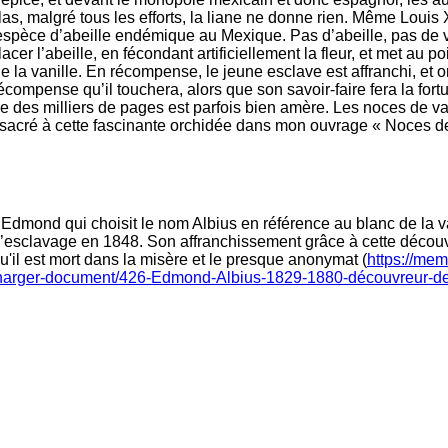
las, malgré tous les efforts, la liane ne donne rien. Même Louis X
espèce d’abeille endémique au Mexique. Pas d’abeille, pas de vani
er l’abeille, en fécondant artificiellement la fleur, et met au poi
e la vanille. En récompense, le jeune esclave est affranchi, et 
 récompense qu’il touchera, alors que son savoir-faire fera la for
rire des milliers de pages est parfois bien amère. Les noces de va
onsacré à cette fascinante orchidée dans mon ouvrage « Noces d
Edmond qui choisit le nom Albius en référence au blanc de la van
l’esclavage en 1848. Son affranchissement grâce à cette découv
u'il est mort dans la misère et le presque anonymat (
https://me
écharger-document/426-Edmond-Albius-1829-1880-découvreur-de-l