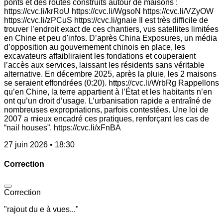
ponts et des routes construits autour de maisons :
https://cvc.li/krRoU https://cvc.li/WgsoN https://cvc.li/VZyOW
https://cvc.li/zPCuS https://cvc.li/gnaie Il est très difficile de
trouver l’endroit exact de ces chantiers, vus satellites limitées
en Chine et peu d'infos. D’après China Exposures, un média
d’opposition au gouvernement chinois en place, les
excavateurs affaibliraient les fondations et couperaient
l’accès aux services, laissant les résidents sans véritable
alternative. En décembre 2025, après la pluie, les 2 maisons
se seraient effondrées (0:20). https://cvc.li/WrbRg Rappellons
qu’en Chine, la terre appartient à l’État et les habitants n’en
ont qu’un droit d’usage. L’urbanisation rapide a entraîné de
nombreuses expropriations, parfois contestées. Une loi de
2007 a mieux encadré ces pratiques, renforçant les cas de
“nail houses”. https://cvc.li/xFnBA
27 juin 2026 • 18:30
Correction
Correction
"rajout du e à vues..."