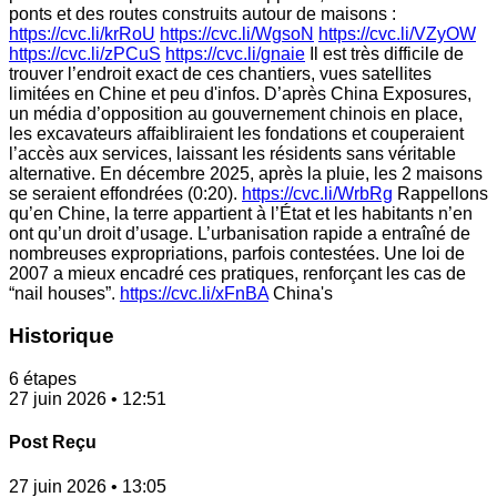
ponts et des routes construits autour de maisons :
https://cvc.li/krRoU
https://cvc.li/WgsoN
https://cvc.li/VZyOW
https://cvc.li/zPCuS
https://cvc.li/gnaie
Il est très difficile de
trouver l’endroit exact de ces chantiers, vues satellites
limitées en Chine et peu d'infos. D’après China Exposures,
un média d’opposition au gouvernement chinois en place,
les excavateurs affaibliraient les fondations et couperaient
l’accès aux services, laissant les résidents sans véritable
alternative. En décembre 2025, après la pluie, les 2 maisons
se seraient effondrées (0:20).
https://cvc.li/WrbRg
Rappellons
qu’en Chine, la terre appartient à l’État et les habitants n’en
ont qu’un droit d’usage. L’urbanisation rapide a entraîné de
nombreuses expropriations, parfois contestées. Une loi de
2007 a mieux encadré ces pratiques, renforçant les cas de
“nail houses”.
https://cvc.li/xFnBA
China's
Historique
6 étapes
27 juin 2026 • 12:51
Post Reçu
27 juin 2026 • 13:05