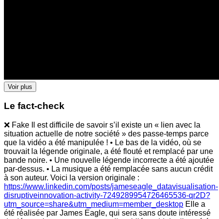
Voir plus
Le fact-check
❌ Fake Il est difficile de savoir s’il existe un « lien avec la
situation actuelle de notre société » des passe-temps parce
que la vidéo a été manipulée ! • Le bas de la vidéo, où se
trouvait la légende originale, a été flouté et remplacé par une
bande noire. • Une nouvelle légende incorrecte a été ajoutée
par-dessus. • La musique a été remplacée sans aucun crédit
à son auteur. Voici la version originale :
https://www.linkedin.com/posts/jameseagle_datavisualisation-
disruptiveinnovation-activity-7249289954726465536-qr2D?
utm_source=share&utm_medium=member_desktop
Elle a
été réalisée par James Eagle, qui sera sans doute intéressé