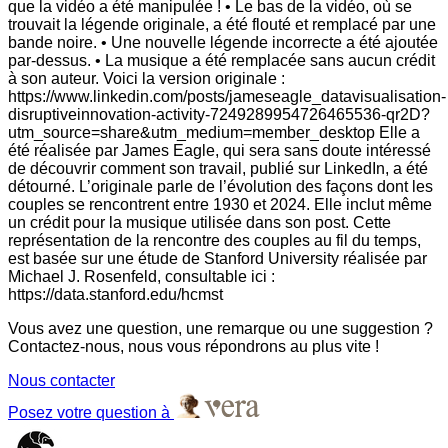
que la vidéo a été manipulée ! • Le bas de la vidéo, où se
trouvait la légende originale, a été flouté et remplacé par une
bande noire. • Une nouvelle légende incorrecte a été ajoutée
par-dessus. • La musique a été remplacée sans aucun crédit
à son auteur. Voici la version originale :
https://www.linkedin.com/posts/jameseagle_datavisualisation-
disruptiveinnovation-activity-7249289954726465536-qr2D?
utm_source=share&utm_medium=member_desktop Elle a
été réalisée par James Eagle, qui sera sans doute intéressé
de découvrir comment son travail, publié sur LinkedIn, a été
détourné. L’originale parle de l’évolution des façons dont les
couples se rencontrent entre 1930 et 2024. Elle inclut même
un crédit pour la musique utilisée dans son post. Cette
représentation de la rencontre des couples au fil du temps,
est basée sur une étude de Stanford University réalisée par
Michael J. Rosenfeld, consultable ici :
https://data.stanford.edu/hcmst
Vous avez une question, une remarque ou une suggestion ?
Contactez-nous, nous vous répondrons au plus vite !
Nous contacter
Posez votre question à