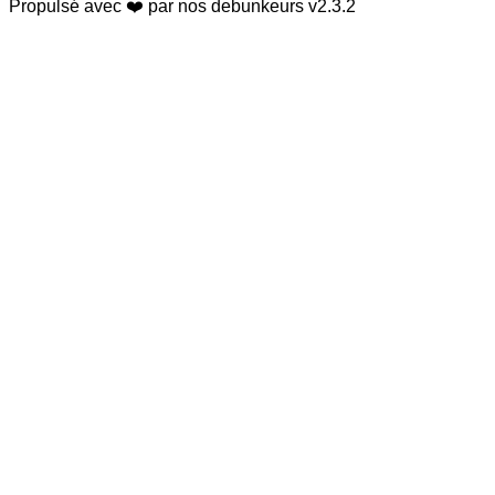
Propulsé avec ❤️ par nos debunkeurs
v2.3.2