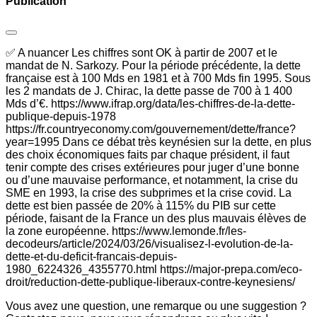
Publication
✅ A nuancer Les chiffres sont OK à partir de 2007 et le
mandat de N. Sarkozy. Pour la période précédente, la dette
française est à 100 Mds en 1981 et à 700 Mds fin 1995. Sous
les 2 mandats de J. Chirac, la dette passe de 700 à 1 400
Mds d’€. https://www.ifrap.org/data/les-chiffres-de-la-dette-
publique-depuis-1978
https://fr.countryeconomy.com/gouvernement/dette/france?
year=1995 Dans ce débat très keynésien sur la dette, en plus
des choix économiques faits par chaque président, il faut
tenir compte des crises extérieures pour juger d’une bonne
ou d’une mauvaise performance, et notamment, la crise du
SME en 1993, la crise des subprimes et la crise covid. La
dette est bien passée de 20% à 115% du PIB sur cette
période, faisant de la France un des plus mauvais élèves de
la zone européenne. https://www.lemonde.fr/les-
decodeurs/article/2024/03/26/visualisez-l-evolution-de-la-
dette-et-du-deficit-francais-depuis-
1980_6224326_4355770.html https://major-prepa.com/eco-
droit/reduction-dette-publique-liberaux-contre-keynesiens/
Vous avez une question, une remarque ou une suggestion ?