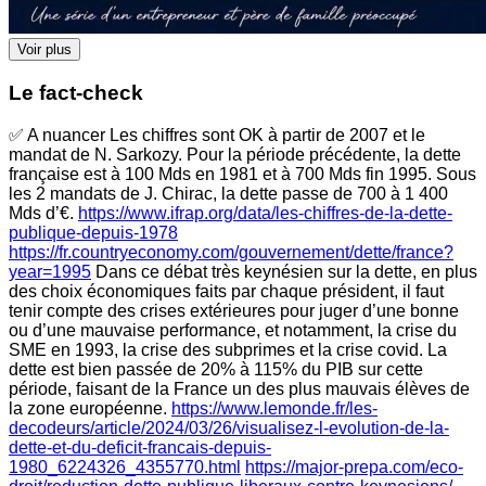
Voir plus
Le fact-check
✅ A nuancer Les chiffres sont OK à partir de 2007 et le
mandat de N. Sarkozy. Pour la période précédente, la dette
française est à 100 Mds en 1981 et à 700 Mds fin 1995. Sous
les 2 mandats de J. Chirac, la dette passe de 700 à 1 400
Mds d’€.
https://www.ifrap.org/data/les-chiffres-de-la-dette-
publique-depuis-1978
https://fr.countryeconomy.com/gouvernement/dette/france?
year=1995
Dans ce débat très keynésien sur la dette, en plus
des choix économiques faits par chaque président, il faut
tenir compte des crises extérieures pour juger d’une bonne
ou d’une mauvaise performance, et notamment, la crise du
SME en 1993, la crise des subprimes et la crise covid. La
dette est bien passée de 20% à 115% du PIB sur cette
période, faisant de la France un des plus mauvais élèves de
la zone européenne.
https://www.lemonde.fr/les-
decodeurs/article/2024/03/26/visualisez-l-evolution-de-la-
dette-et-du-deficit-francais-depuis-
1980_6224326_4355770.html
https://major-prepa.com/eco-