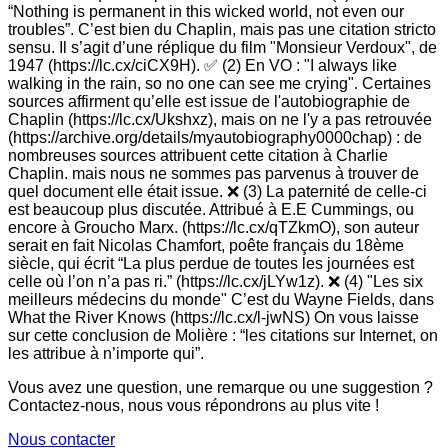
“Nothing is permanent in this wicked world, not even our
troubles”. C’est bien du Chaplin, mais pas une citation stricto
sensu. Il s’agit d’une réplique du film "Monsieur Verdoux", de
1947 (https://lc.cx/ciCX9H). ✅ (2) En VO : "I always like
walking in the rain, so no one can see me crying". Certaines
sources affirment qu’elle est issue de l'autobiographie de
Chaplin (https://lc.cx/Ukshxz), mais on ne l'y a pas retrouvée
(https://archive.org/details/myautobiography0000chap) : de
nombreuses sources attribuent cette citation à Charlie
Chaplin. mais nous ne sommes pas parvenus à trouver de
quel document elle était issue. ❌ (3) La paternité de celle-ci
est beaucoup plus discutée. Attribué à E.E Cummings, ou
encore à Groucho Marx. (https://lc.cx/qTZkmO), son auteur
serait en fait Nicolas Chamfort, poête français du 18ème
siècle, qui écrit “La plus perdue de toutes les journées est
celle où l’on n’a pas ri.” (https://lc.cx/jLYw1z). ❌ (4) "Les six
meilleurs médecins du monde" C’est du Wayne Fields, dans
What the River Knows (https://lc.cx/l-jwNS) On vous laisse
sur cette conclusion de Molière : “les citations sur Internet, on
les attribue à n’importe qui”.
Vous avez une question, une remarque ou une suggestion ?
Contactez-nous, nous vous répondrons au plus vite !
Nous contacter