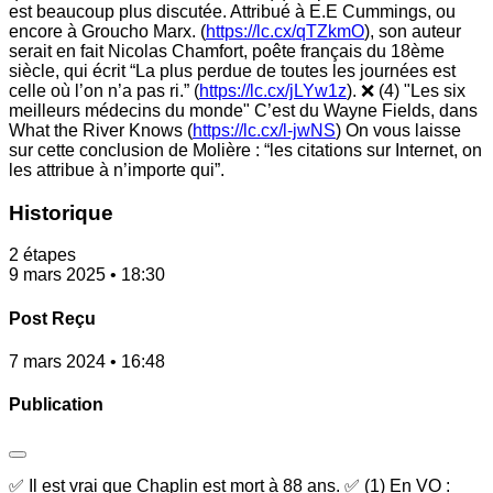
est beaucoup plus discutée. Attribué à E.E Cummings, ou
encore à Groucho Marx. (
https://lc.cx/qTZkmO
), son auteur
serait en fait Nicolas Chamfort, poête français du 18ème
siècle, qui écrit “La plus perdue de toutes les journées est
celle où l’on n’a pas ri.” (
https://lc.cx/jLYw1z
). ❌ (4) "Les six
meilleurs médecins du monde" C’est du Wayne Fields, dans
What the River Knows (
https://lc.cx/l-jwNS
) On vous laisse
sur cette conclusion de Molière : “les citations sur Internet, on
les attribue à n’importe qui”.
Historique
2 étapes
9 mars 2025 • 18:30
Post Reçu
7 mars 2024 • 16:48
Publication
✅ Il est vrai que Chaplin est mort à 88 ans. ✅ (1) En VO :