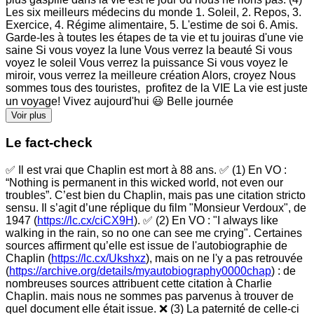
Les six meilleurs médecins du monde 1. Soleil, 2. Repos, 3.
Exercice, 4. Régime alimentaire, 5. L'estime de soi 6. Amis.
Garde-les à toutes les étapes de ta vie et tu jouiras d'une vie
saine Si vous voyez la lune Vous verrez la beauté Si vous
voyez le soleil Vous verrez la puissance Si vous voyez le
miroir, vous verrez la meilleure création Alors, croyez Nous
sommes tous des touristes, profitez de la VIE La vie est juste
un voyage! Vivez aujourd'hui 😃 Belle journée
Voir plus
Le fact-check
✅ Il est vrai que Chaplin est mort à 88 ans. ✅ (1) En VO :
“Nothing is permanent in this wicked world, not even our
troubles”. C’est bien du Chaplin, mais pas une citation stricto
sensu. Il s’agit d’une réplique du film "Monsieur Verdoux", de
1947 (
https://lc.cx/ciCX9H
). ✅ (2) En VO : "I always like
walking in the rain, so no one can see me crying". Certaines
sources affirment qu’elle est issue de l'autobiographie de
Chaplin (
https://lc.cx/Ukshxz
), mais on ne l'y a pas retrouvée
(
https://archive.org/details/myautobiography0000chap
) : de
nombreuses sources attribuent cette citation à Charlie
Chaplin. mais nous ne sommes pas parvenus à trouver de
quel document elle était issue. ❌ (3) La paternité de celle-ci