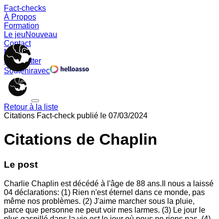
Fact-checks
À Propos
Formation
Le jeu
Nouveau
Contact
Memes
Newsletter
Soutenir
avec
Retour à la liste
Citations
Fact-check publié le
07/03/2024
Citations de Chaplin
Le post
Charlie Chaplin est décédé à l'âge de 88 ans.Il nous a laissé
04 déclarations: (1) Rien n'est éternel dans ce monde, pas
même nos problèmes. (2) J'aime marcher sous la pluie,
parce que personne ne peut voir mes larmes. (3) Le jour le
plus gaspillé dans la vie est le jour où nous ne rions pas. (4)