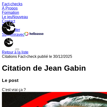
Fact-checks
À Propos
Formation
Le jeu
Nouveau
Contact
Memes
Newsletter
Soutenir
avec
Retour à la liste
Citations
Fact-check publié le
30/12/2025
Citation de Jean Gabin
Le post
C'est vrai ça ?