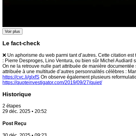
Voir plus
Le fact-check
❌ Un aphorisme du web parmi tant d’autres. Cette citation est
: Pierre Desproges, Lino Ventura, ou bien sûr Michel Audiard 
On ne la retrouve nulle part attribuée de manière documentée 
attribuée à une multitude d’autres personnalités célèbres : 
https://cvc.li/glxfS
On observe également plusieurs reformulatio
https://quoteinvestigator.com/2019/09/27/quiet/
Historique
2 étapes
29 déc. 2025 • 20:52
Post Reçu
30 déc. 2025 • 09:23