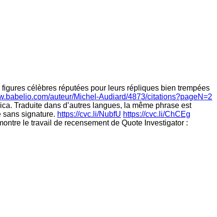
 figures célèbres réputées pour leurs répliques bien trempées
ww.babelio.com/auteur/Michel-Audiard/4873/citations?pageN=2
lica. Traduite dans d’autres langues, la même phrase est
e sans signature.
https://cvc.li/NubfU
https://cvc.li/ChCEg
ntre le travail de recensement de Quote Investigator :