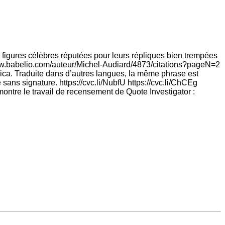
 figures célèbres réputées pour leurs répliques bien trempées
/www.babelio.com/auteur/Michel-Audiard/4873/citations?pageN=2
lica. Traduite dans d’autres langues, la même phrase est
ans signature. https://cvc.li/NubfU https://cvc.li/ChCEg
ontre le travail de recensement de Quote Investigator :