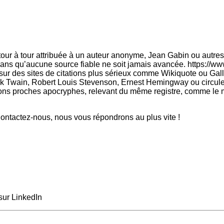
 tour à tour attribuée à un auteur anonyme, Jean Gabin ou autres
 sans qu’aucune source fiable ne soit jamais avancée. https:/
sur des sites de citations plus sérieux comme Wikiquote ou Gal
rk Twain, Robert Louis Stevenson, Ernest Hemingway ou circule s
tions proches apocryphes, relevant du même registre, comme le m
ntactez-nous, nous vous répondrons au plus vite !
sur LinkedIn