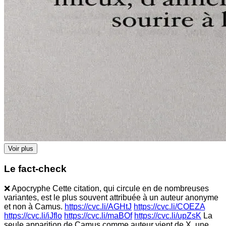
Voir plus
Le fact-check
❌ Apocryphe Cette citation, qui circule en de nombreuses
variantes, est le plus souvent attribuée à un auteur anonyme
et non à Camus.
https://cvc.li/AGHtJ
https://cvc.li/COEZA
https://cvc.li/iJflo
https://cvc.li/maBOf
https://cvc.li/upZsK
La
seule apparition de Camus comme auteur vient de X, une