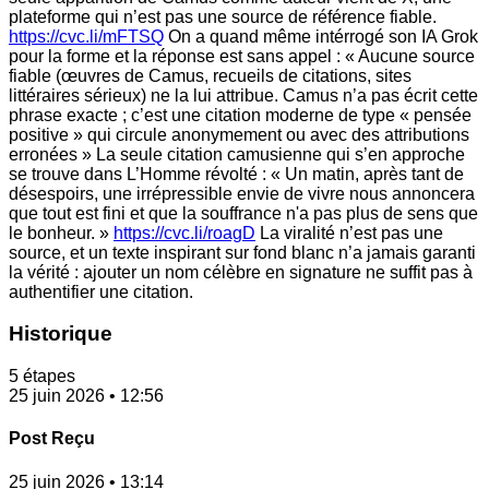
plateforme qui n’est pas une source de référence fiable.
https://cvc.li/mFTSQ
On a quand même intérrogé son IA Grok
pour la forme et la réponse est sans appel : « Aucune source
fiable (œuvres de Camus, recueils de citations, sites
littéraires sérieux) ne la lui attribue. Camus n’a pas écrit cette
phrase exacte ; c’est une citation moderne de type « pensée
positive » qui circule anonymement ou avec des attributions
erronées » La seule citation camusienne qui s’en approche
se trouve dans L’Homme révolté : « Un matin, après tant de
désespoirs, une irrépressible envie de vivre nous annoncera
que tout est fini et que la souffrance n'a pas plus de sens que
le bonheur. »
https://cvc.li/roagD
La viralité n’est pas une
source, et un texte inspirant sur fond blanc n’a jamais garanti
la vérité : ajouter un nom célèbre en signature ne suffit pas à
authentifier une citation.
Historique
5 étapes
25 juin 2026 • 12:56
Post Reçu
25 juin 2026 • 13:14