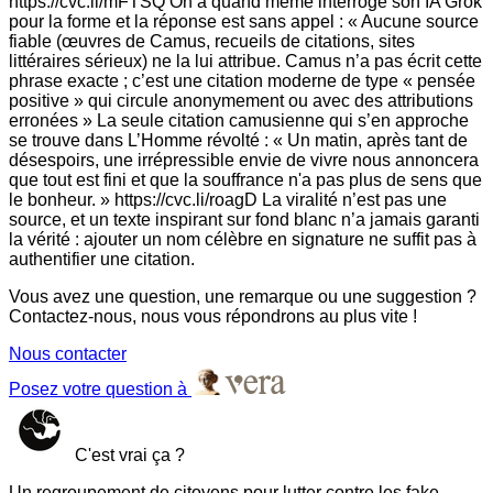
https://cvc.li/mFTSQ On a quand même intérrogé son IA Grok
pour la forme et la réponse est sans appel : « Aucune source
fiable (œuvres de Camus, recueils de citations, sites
littéraires sérieux) ne la lui attribue. Camus n’a pas écrit cette
phrase exacte ; c’est une citation moderne de type « pensée
positive » qui circule anonymement ou avec des attributions
erronées » La seule citation camusienne qui s’en approche
se trouve dans L’Homme révolté : « Un matin, après tant de
désespoirs, une irrépressible envie de vivre nous annoncera
que tout est fini et que la souffrance n'a pas plus de sens que
le bonheur. » https://cvc.li/roagD La viralité n’est pas une
source, et un texte inspirant sur fond blanc n’a jamais garanti
la vérité : ajouter un nom célèbre en signature ne suffit pas à
authentifier une citation.
Vous avez une question, une remarque ou une suggestion ?
Contactez-nous, nous vous répondrons au plus vite !
Nous contacter
Posez votre question à
C'est vrai ça ?
Un regroupement de citoyens pour lutter contre les fake