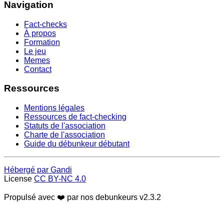
Navigation
Fact-checks
À propos
Formation
Le jeu
Memes
Contact
Ressources
Mentions légales
Ressources de fact-checking
Statuts de l'association
Charte de l'association
Guide du débunkeur débutant
Hébergé par Gandi
License
CC BY-NC 4.0
Propulsé avec ❤️ par nos debunkeurs
v2.3.2