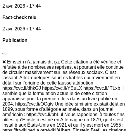
2 avr. 2026 • 17:44
Fact-check relu
2 avr. 2026 • 17:44
Publication
❌ Einstein n’a jamais dit ça. Cette citation a été vérifiée et
réfutée à de nombreuses reprises, et pourtant elle continue
de circuler massivement sur les réseaux sociaux. C’est
lassant. Allez quelques sources fiables qui reviennent en
détail sur l’origine de cette fausse attribution :
https://cvc.li/dhkGJ https://cvc.li/YEuLX https://cvc.li/lTLxb Il
semble que la formulation actuelle de cette citation
apparaisse pour la première fois dans un livre publié en
2004. https://cvc.li/OOgtv Une idée similaire existait déjà en
1899, sous forme d’allégorie animale, dans un journal
américain : https://cvc.li/bbLul Nous rappelons, à toutes fins
utiles, qu’Einstein est né en Allemagne en 1879, qu’il s’est
installé aux États-Unis en 1921 et qu’il y est mort en 1955 :
https://fr.wikipedia.org/wiki/Albert_Einstein Bref, les citations