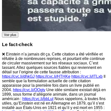
Voir plus
Le fact-check
❌ Einstein n’a jamais dit ça. Cette citation a été vérifiée et
réfutée à de nombreuses reprises, et pourtant elle continue
de circuler massivement sur les réseaux sociaux. C’est
lassant. Allez quelques sources fiables qui reviennent en
détail sur l’origine de cette fausse attribution :
https://cvc.li/dhkGJ
https://cvc.li/HTHKe
https://cvc.li/lTLxb
Il
semble que la formulation actuelle de cette citation
apparaisse pour la première fois dans un livre publié en
2004.
https://cvc.li/OOgtv
Une idée similaire existait déjà en
1899, sous forme d’allégorie animale, dans un journal
américain :
https://cvc.li/bbLul
Nous rappelons, à toutes fins
utiles, qu’Einstein est né en Allemagne en 1879, qu’il s’est
installé aux États-Unis en 1921 et qu’il y est mort en 1955 :