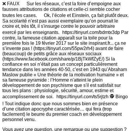
❌ FAUX Sur les réseaux, c’est la foire d’empoigne aux
fausses attributions de citations et celle-ci semble cocher
toutes les cases. Ok, l’école et Einstein, ça fait plutôt deux.
Sa scolarité n’est pas aussi exemplaire qu’on pourrait le
croire et, très tôt, il s'insurge contre le pouvoir arbitraire
exercé par les enseignants. https://tinyurl.com/bdmtx3dp Par
contre, la fameuse citation apparaît sur la toile pour la
première fois le 19 février 2017 sur le site inspirant.fr... ça ne
s’invente pas ! (https://tinyurl.com/55pw2rh4) avant de faire
(beaucoup) de petits grâce aux réseaux sociaux
(https://www.facebook.com/share/p/1BjTkWfZyE/) Si la
confiance en soi n’était pas un concept particulièrement
tendance dans les années 40-50, c’est en 1943 qu’Abraham
Maslow publie « Une théorie de la motivation humaine » et
sa fameuse pyramide : l’Homme n'atteint le plein
développement de son psychisme que s'il est satisfait sur
tous les plans : physiologie, sécurité, amour, estime et
accomplissement de soi. https://tinyurl.com/ts5rjtzh 🕵️ Bingo
! Tout indique donc que nous sommes bien en présence
d’une citation apocryphe caractérisée… qui fera (trop
facilement) le beurre du premier coach en développement
personnel venu.
Vous avez une question, une remarque ou une suggestion ?