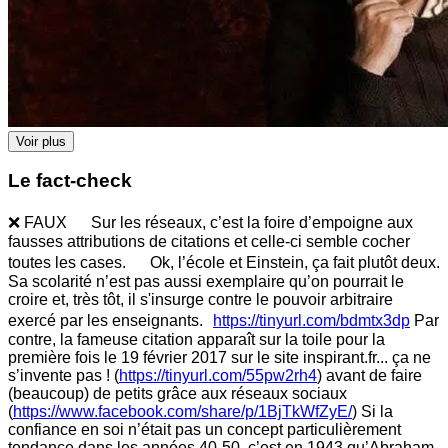
Voir plus
Le fact-check
❌ FAUX Sur les réseaux, c’est la foire d’empoigne aux
fausses attributions de citations et celle-ci semble cocher
toutes les cases. Ok, l’école et Einstein, ça fait plutôt deux.
Sa scolarité n’est pas aussi exemplaire qu’on pourrait le
croire et, très tôt, il s'insurge contre le pouvoir arbitraire
exercé par les enseignants.
https://tinyurl.com/bdmtx3dp
Par
contre, la fameuse citation apparaît sur la toile pour la
première fois le 19 février 2017 sur le site inspirant.fr... ça ne
s’invente pas ! (
https://tinyurl.com/55pw2rh4
) avant de faire
(beaucoup) de petits grâce aux réseaux sociaux
(
https://www.facebook.com/share/p/1BjTkWfZyE/
) Si la
confiance en soi n’était pas un concept particulièrement
tendance dans les années 40-50, c’est en 1943 qu’Abraham