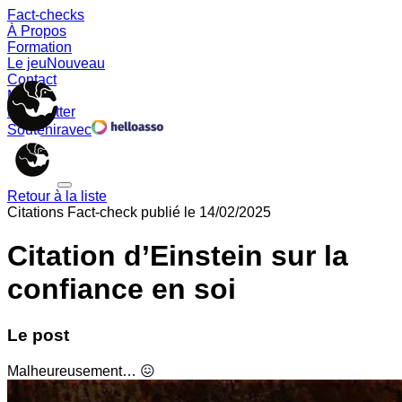
Fact-checks
À Propos
Formation
Le jeu
Nouveau
Contact
Memes
Newsletter
Soutenir
avec
Retour à la liste
Citations
Fact-check publié le
14/02/2025
Citation d’Einstein sur la
confiance en soi
Le post
Malheureusement… 😖