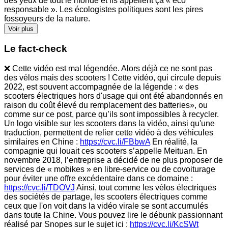
des yeux de tout le monde et ils appellent ça « éco
responsable ». Les écologistes politiques sont les pires
fossoyeurs de la nature.
Voir plus
Le fact-check
❌ Cette vidéo est mal légendée. Alors déjà ce ne sont pas
des vélos mais des scooters ! Cette vidéo, qui circule depuis
2022, est souvent accompagnée de la légende : « des
scooters électriques hors d'usage qui ont été abandonnés en
raison du coût élevé du remplacement des batteries», ou
comme sur ce post, parce qu’ils sont impossibles à recycler.
Un logo visible sur les scooters dans la vidéo, ainsi qu'une
traduction, permettent de relier cette vidéo à des véhicules
similaires en Chine :
https://cvc.li/FBbwA
En réalité, la
compagnie qui louait ces scooters s’appelle Meituan. En
novembre 2018, l’entreprise a décidé de ne plus proposer de
services de « mobikes » en libre-service ou de covoiturage
pour éviter une offre excédentaire dans ce domaine :
https://cvc.li/TDOVJ
Ainsi, tout comme les vélos électriques
des sociétés de partage, les scooters électriques comme
ceux que l'on voit dans la vidéo virale se sont accumulés
dans toute la Chine. Vous pouvez lire le débunk passionnant
réalisé par Snopes sur le sujet ici :
https://cvc.li/KcSWt