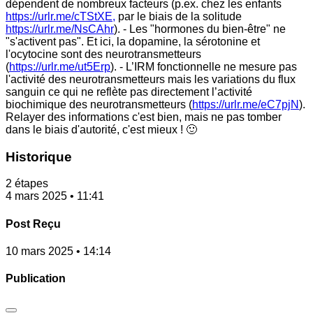
dépendent de nombreux facteurs (p.ex. chez les enfants
https://urlr.me/cTStXE,
par le biais de la solitude
https://urlr.me/NsCAhr
). - Les "hormones du bien-être" ne
"s'activent pas". Et ici, la dopamine, la sérotonine et
l'ocytocine sont des neurotransmetteurs
(
https://urlr.me/ut5Erp
). - L’IRM fonctionnelle ne mesure pas
l'activité des neurotransmetteurs mais les variations du flux
sanguin ce qui ne reflète pas directement l’activité
biochimique des neurotransmetteurs (
https://urlr.me/eC7pjN
).
Relayer des informations c'est bien, mais ne pas tomber
dans le biais d'autorité, c'est mieux ! 🙂
Historique
2 étapes
4 mars 2025 • 11:41
Post Reçu
10 mars 2025 • 14:14
Publication