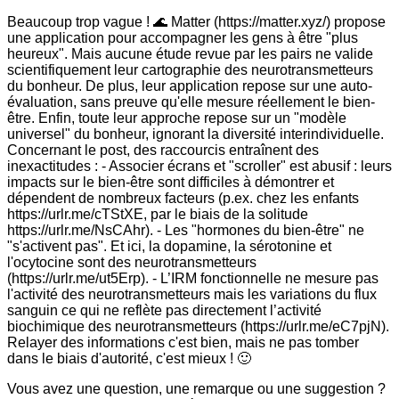
Beaucoup trop vague ! 🌊 Matter (https://matter.xyz/) propose
une application pour accompagner les gens à être "plus
heureux". Mais aucune étude revue par les pairs ne valide
scientifiquement leur cartographie des neurotransmetteurs
du bonheur. De plus, leur application repose sur une auto-
évaluation, sans preuve qu'elle mesure réellement le bien-
être. Enfin, toute leur approche repose sur un "modèle
universel" du bonheur, ignorant la diversité interindividuelle.
Concernant le post, des raccourcis entraînent des
inexactitudes : - Associer écrans et "scroller" est abusif : leurs
impacts sur le bien-être sont difficiles à démontrer et
dépendent de nombreux facteurs (p.ex. chez les enfants
https://urlr.me/cTStXE, par le biais de la solitude
https://urlr.me/NsCAhr). - Les "hormones du bien-être" ne
"s'activent pas". Et ici, la dopamine, la sérotonine et
l'ocytocine sont des neurotransmetteurs
(https://urlr.me/ut5Erp). - L’IRM fonctionnelle ne mesure pas
l'activité des neurotransmetteurs mais les variations du flux
sanguin ce qui ne reflète pas directement l’activité
biochimique des neurotransmetteurs (https://urlr.me/eC7pjN).
Relayer des informations c'est bien, mais ne pas tomber
dans le biais d'autorité, c'est mieux ! 🙂
Vous avez une question, une remarque ou une suggestion ?