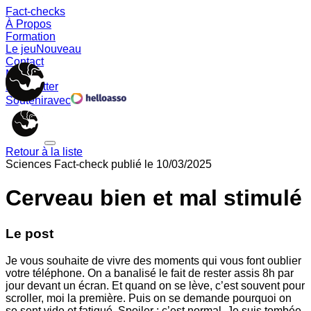
Fact-checks
À Propos
Formation
Le jeu
Nouveau
Contact
Memes
Newsletter
Soutenir
avec
Retour à la liste
Sciences
Fact-check publié le
10/03/2025
Cerveau bien et mal stimulé
Le post
Je vous souhaite de vivre des moments qui vous font oublier
votre téléphone. On a banalisé le fait de rester assis 8h par
jour devant un écran. Et quand on se lève, c’est souvent pour
scroller, moi la première. Puis on se demande pourquoi on
se sent vide et fatigué. Spoiler : c’est normal. Je suis tombée