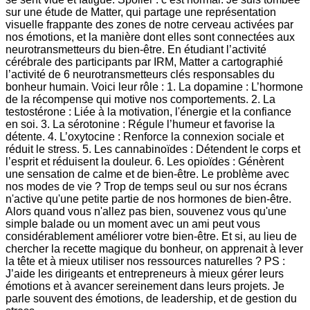
sur une étude de Matter, qui partage une représentation
visuelle frappante des zones de notre cerveau activées par
nos émotions, et la manière dont elles sont connectées aux
neurotransmetteurs du bien-être. En étudiant l’activité
cérébrale des participants par IRM, Matter a cartographié
l’activité de 6 neurotransmetteurs clés responsables du
bonheur humain. Voici leur rôle : 1. La dopamine : L’hormone
de la récompense qui motive nos comportements. 2. La
testostérone : Liée à la motivation, l'énergie et la confiance
en soi. 3. La sérotonine : Régule l’humeur et favorise la
détente. 4. L’oxytocine : Renforce la connexion sociale et
réduit le stress. 5. Les cannabinoïdes : Détendent le corps et
l’esprit et réduisent la douleur. 6. Les opioïdes : Génèrent
une sensation de calme et de bien-être. Le problème avec
nos modes de vie ? Trop de temps seul ou sur nos écrans
n'active qu'une petite partie de nos hormones de bien-être.
Alors quand vous n'allez pas bien, souvenez vous qu'une
simple balade ou un moment avec un ami peut vous
considérablement améliorer votre bien-être. Et si, au lieu de
chercher la recette magique du bonheur, on apprenait à lever
la tête et à mieux utiliser nos ressources naturelles ? PS :
J’aide les dirigeants et entrepreneurs à mieux gérer leurs
émotions et à avancer sereinement dans leurs projets. Je
parle souvent des émotions, de leadership, et de gestion du