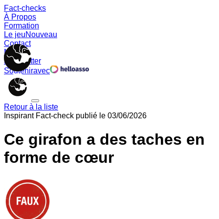
Fact-checks
À Propos
Formation
Le jeu
Nouveau
Contact
Memes
Newsletter
Soutenir
avec
Retour à la liste
Inspirant
Fact-check publié le
03/06/2026
Ce girafon a des taches en
forme de cœur