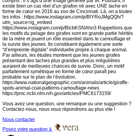
compris : il s’agit d’une image générée par IA. Pourtant, il
existe bien un cas réel d’un girafon né avec UNE tache en
forme de cœur en 2016 au zoo de Cincinnati. Là, on a toutes
les infos : https://www.instagram.com/p/BIYRoJMgQQh/?
utm_source=ig_embed
https://www.instagram.com/p/BIcbKSNAhn3 Rappellons que
les motifs du pelage des girafes sont en grande partie hérités
de la mère et jouent un rôle essentiel dans le camouflage et
la survie des jeunes. Ils constituent également une sorte
“d’empreinte digitale” individuelle propre à chaque animal.
Par ailleurs, les études montrent que les jeunes girafes
présentant des taches plus grandes et plus irrégulières
auraient de meilleures chances de survie. Donc, un motif
parfaitement symétrique en forme de cœur paraît peu
probable sur le plan de l'évolution.
https://www.nationalgeographic.com/animals/article/giraffe-
spots-animal-coat-patterns-camouflage-news
https://pmc.ncbi.nlm.nih.gov/articles/PMC6173159/
Vous avez une question, une remarque ou une suggestion ?
Contactez-nous, nous vous répondrons au plus vite !
Nous contacter
Posez votre question à