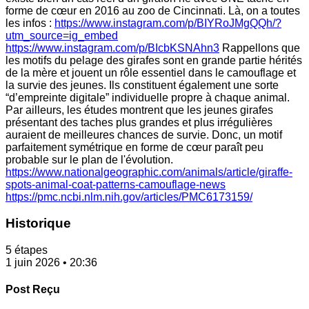
forme de cœur en 2016 au zoo de Cincinnati. Là, on a toutes
les infos :
https://www.instagram.com/p/BIYRoJMgQQh/?
utm_source=ig_embed
https://www.instagram.com/p/BIcbKSNAhn3
Rappellons que
les motifs du pelage des girafes sont en grande partie hérités
de la mère et jouent un rôle essentiel dans le camouflage et
la survie des jeunes. Ils constituent également une sorte
“d’empreinte digitale” individuelle propre à chaque animal.
Par ailleurs, les études montrent que les jeunes girafes
présentant des taches plus grandes et plus irrégulières
auraient de meilleures chances de survie. Donc, un motif
parfaitement symétrique en forme de cœur paraît peu
probable sur le plan de l'évolution.
https://www.nationalgeographic.com/animals/article/giraffe-
spots-animal-coat-patterns-camouflage-news
https://pmc.ncbi.nlm.nih.gov/articles/PMC6173159/
Historique
5 étapes
1 juin 2026 • 20:36
Post Reçu