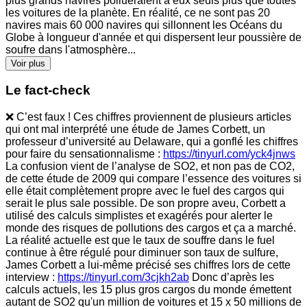
plus grands navires pollueraient à eux seuls plus que toutes
les voitures de la planète. En réalité, ce ne sont pas 20
navires mais 60 000 navires qui sillonnent les Océans du
Globe à longueur d'année et qui dispersent leur poussière de
soufre dans l'atmosphère...
Voir plus
Le fact-check
❌ C’est faux ! Ces chiffres proviennent de plusieurs articles
qui ont mal interprété une étude de James Corbett, un
professeur d’université au Delaware, qui a gonflé les chiffres
pour faire du sensationnalisme :
https://tinyurl.com/yck4jnws
La confusion vient de l’analyse de SO2, et non pas de CO2,
de cette étude de 2009 qui compare l’essence des voitures si
elle était complètement propre avec le fuel des cargos qui
serait le plus sale possible. De son propre aveu, Corbett a
utilisé des calculs simplistes et exagérés pour alerter le
monde des risques de pollutions des cargos et ça a marché.
La réalité actuelle est que le taux de souffre dans le fuel
continue à être régulé pour diminuer son taux de sulfure,
James Corbett a lui-même précisé ses chiffres lors de cette
interview :
https://tinyurl.com/3cjkh2ab
Donc d’après les
calculs actuels, les 15 plus gros cargos du monde émettent
autant de SO2 qu'un million de voitures et 15 x 50 millions de