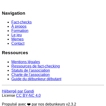
Navigation
Fact-checks
À propos
Formation
Le jeu
Memes
Contact
Ressources
Mentions légales
Ressources de fact-checking
Statuts de l'association
Charte de l'association
Guide du débunkeur débutant
Hébergé par Gandi
License
CC BY-NC 4.0
Propulsé avec ❤️ par nos debunkeurs
v2.3.2