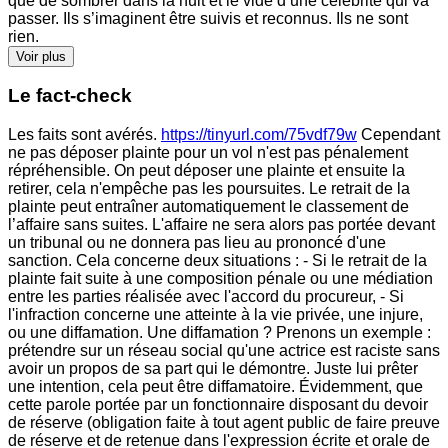
que de sombrer dans la nuit et le vide d’une célébrité qui va
passer. Ils s’imaginent être suivis et reconnus. Ils ne sont
rien.
Voir plus
Le fact-check
Les faits sont avérés.
https://tinyurl.com/75vdf79w
Cependant
ne pas déposer plainte pour un vol n'est pas pénalement
répréhensible. On peut déposer une plainte et ensuite la
retirer, cela n'empêche pas les poursuites. Le retrait de la
plainte peut entraîner automatiquement le classement de
l’affaire sans suites. L'affaire ne sera alors pas portée devant
un tribunal ou ne donnera pas lieu au prononcé d'une
sanction. Cela concerne deux situations : - Si le retrait de la
plainte fait suite à une composition pénale ou une médiation
entre les parties réalisée avec l'accord du procureur, - Si
l'infraction concerne une atteinte à la vie privée, une injure,
ou une diffamation. Une diffamation ? Prenons un exemple :
prétendre sur un réseau social qu'une actrice est raciste sans
avoir un propos de sa part qui le démontre. Juste lui prêter
une intention, cela peut être diffamatoire. Évidemment, que
cette parole portée par un fonctionnaire disposant du devoir
de réserve (obligation faite à tout agent public de faire preuve
de réserve et de retenue dans l'expression écrite et orale de