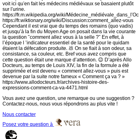
voit ici qu'en fait les médecins médiévaux se basaient plutôt
sur l'urine.
https://fr.m.wikipedia.org/wiki/Médecine_médiévale_dans_l'Oc
https://fr.wiktionary.org/wiki/Discussion:comment_allez-vous
Cependant il est vrai que du temps des romains (quo vadis)
et jusqu’à la fin du Moyen Age on posait dans la vie courante
la question "comment allez vous à la selle ?" En effet, à
l’époque l ’indicateur essentiel de la santé pour le quidam
étaient la défecation produite. 💩 On se fiait à son odeur, sa
consistance, sa couleur, etc. Bref vous avez compris que
cette question était une marque d’attention. 😉 D’après Allo
Docteurs, au temps de Louis XIV, la fin de la formule a été
supprimée et est devenu « comment allez-vous » puis est
devenue par la suite notre fameux « Comment ça va ? »
https://www.allodocteurs.fr/archives-histoire-des-
expressions-comment-ca-va-4471.html
Vous avez une question, une remarque ou une suggestion ?
Contactez-nous, nous vous répondrons au plus vite !
Nous contacter
Posez votre question à