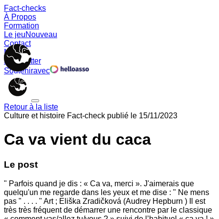
Fact-checks
À Propos
Formation
Le jeu
Nouveau
Contact
Memes
Newsletter
Soutenir
avec
Retour à la liste
Culture et histoire
Fact-check publié le
15/11/2023
Ca va vient du caca
Le post
" Parfois quand je dis : « Ca va, merci ». J'aimerais que
quelqu'un me regarde dans les yeux et me dise : " Ne mens
pas " . . . . " Art ; Eliška Zradičková (Audrey Hepburn ) Il est
très très fréquent de démarrer une rencontre par le classique
« comment vas/allez tu/vous ? » suivi de l’habituel « ça va ! »