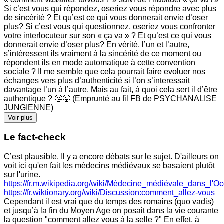
Si c’est vous qui répondez, oseriez vous répondre avec plus
de sincérité ? Et qu’est ce qui vous donnerait envie d’oser
plus? Si c’est vous qui questionnez, oseriez vous confronter
votre interlocuteur sur son « ça va » ? Et qu’est ce qui vous
donnerait envie d’oser plus? En vérité, l’un et l’autre,
s’intéressent ils vraiment à la sincérité de ce moment ou
répondent ils en mode automatique à cette convention
sociale ? Il me semble que cela pourrait faire evoluer nos
échanges vers plus d’authenticité si l’on s’interessait
davantage l’un à l’autre. Mais au fait, à quoi cela sert il d’être
authentique ? 🤔😜 (Emprunté au fil FB de PSYCHANALISE
JUNGIENNE)
Voir plus
Le fact-check
C’est plausible. Il y a encore débats sur le sujet. D'ailleurs on
voit ici qu'en fait les médecins médiévaux se basaient plutôt
sur l'urine.
https://fr.m.wikipedia.org/wiki/Médecine_médiévale_dans_l'Oc
https://fr.wiktionary.org/wiki/Discussion:comment_allez-vous
Cependant il est vrai que du temps des romains (quo vadis)
et jusqu’à la fin du Moyen Age on posait dans la vie courante
la question "comment allez vous à la selle ?" En effet, à