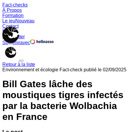
Fact-checks
À Propos
Formation
Le jeu
Nouveau
Contact
Memes
Newsletter
Soutenir
avec
Retour à la liste
Environnement et écologie
Fact-check publié le
02/09/2025
Bill Gates lâche des
moustiques tigres infectés
par la bacterie Wolbachia
en France
Le post