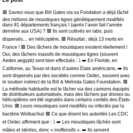
🟥 Saviez-vous que Bill Gates via sa Fondation a déjà lâché
des millions de moustiques tigres génétiquement modifiés
dans 81 départements français ! (après l’avoir fait l’année
dernière aux USA) ? 🟥 Ils sont cultivés en labo, puis
dispersés… en hélicoptère. 🟥 Résultat : déjà 13 morts en
France ! 🟥 Des lâchers de moustiques existent réellement !
Oui, des lâchers massifs de moustiques tigres (souvent
Aedes aegypti) sont bien effectués : ⤵️ ➡️ En Floride, en
Californie, au Texas et dans d’autres États américains. ➡️ Ils
sont dispersés par des sociétés comme Oxitec, souvent avec
le soutien indirect de la Bill & Melinda Gates Foundation. 🟥
La méthode habituelle est le lâcher via des camions équipés
de distributeurs automatisés, mais des lâchers par drones ou
hélicoptères ont été signalés dans certains comtés des États-
Unis. 🟥 Leurs moustiques sont modifiés ou infectés par la
bactérie Wolbachia! 🟥 Ce que disent les autorités Les CDC
et Oxitec affirment que : ⤵️ ➡️ Les moustiques lâchés sont
mâles et stériles, donc « inoffensifs ». ➡️ Ils servent