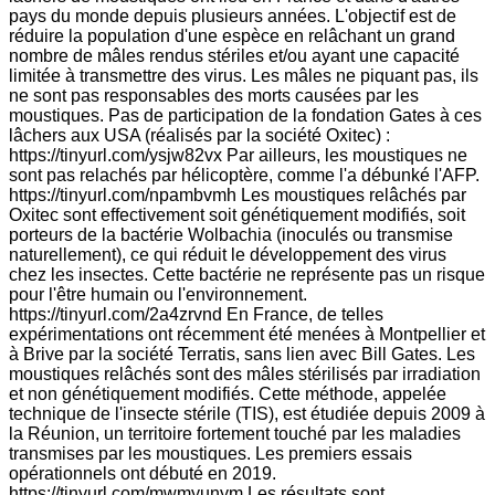
pays du monde depuis plusieurs années. L'objectif est de
réduire la population d'une espèce en relâchant un grand
nombre de mâles rendus stériles et/ou ayant une capacité
limitée à transmettre des virus. Les mâles ne piquant pas, ils
ne sont pas responsables des morts causées par les
moustiques. Pas de participation de la fondation Gates à ces
lâchers aux USA (réalisés par la société Oxitec) :
https://tinyurl.com/ysjw82vx Par ailleurs, les moustiques ne
sont pas relachés par hélicoptère, comme l'a débunké l'AFP.
https://tinyurl.com/npambvmh Les moustiques relâchés par
Oxitec sont effectivement soit génétiquement modifiés, soit
porteurs de la bactérie Wolbachia (inoculés ou transmise
naturellement), ce qui réduit le développement des virus
chez les insectes. Cette bactérie ne représente pas un risque
pour l'être humain ou l'environnement.
https://tinyurl.com/2a4zrvnd En France, de telles
expérimentations ont récemment été menées à Montpellier et
à Brive par la société Terratis, sans lien avec Bill Gates. Les
moustiques relâchés sont des mâles stérilisés par irradiation
et non génétiquement modifiés. Cette méthode, appelée
technique de l'insecte stérile (TIS), est étudiée depuis 2009 à
la Réunion, un territoire fortement touché par les maladies
transmises par les moustiques. Les premiers essais
opérationnels ont débuté en 2019.
https://tinyurl.com/mwmyunym Les résultats sont