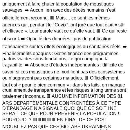
uniquement à faire chuter la population de moustiques
sauvages. ➡️ Aucun lien avec des décès humains n’est
officiellement reconnu. 🟥 Mais… ce sont les mêmes
agences qui, pendant le "Covix", ont juré que tout était « sûr
et efficace ». Leur parole vaut ce qu’elle vaut. 🟥 Ce qui reste
obscur ⤵️ ➡️ Opacité des données : pas de publication
transparente sur les effets écologiques ou sanitaires réels. ➡️
Financements opaques : Gates finance des programmes,
parfois via des sous-fondations, ce qui complique la
traçabilité. ➡️ Absence d’études indépendantes : difficile de
savoir si ces moustiques ne modifient pas des écosystèmes
ou n’aggravent pas certaines maladies. 🟥 Officiellement,
tout est « pour le bien commun » ; dans les faits, on manque
cruellement de transparence et les risques à long terme sont
totalement inconnus. 🟥 AUCUNE INFORMATION DES 81
ARS DEPARTEMENTALE CONFRONTÉES À CE TYPE
D'EPANDAGE N'A SIGNALE QUOI QUE CE SOIT ! NE
SERAIT CE QUE POUR PREVENIR LA POPULATION !
POURQUOI ? 🟥🟥🟥🟥🟥 EN FINAL DE CE POST
N'OUBLIEZ PAS QUE CES BIOLABS UKRAINIENS