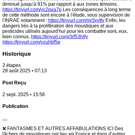
diminué jusqu'à 91% par rapport à aux zones témoins.
https://tinyurl.com/yc2pxa7p
Les conséquences à long terme
de cette méthode sont encore à l'étude, sous supervision de
l'INRAE notamment :
https://tinyurl.com/mr3xytfv
Enfin, les
dangers liés à la prolifération des moustiques et aux
pesticides utilisés aujourd'hui pour les combattre sont, eux,
bien connus.
https://tinyurl.com/3rf53h9y
https://tinyurl.com/yzuhbf5e
Historique
2 étapes
28 août 2025 • 07:13
Post Reçu
2 sept. 2025 • 15:56
Publication
❌ FANTASMES ET AUTRES AFFABULATIONS ICI Des
lâchers de moustiques ont lieu en France et dans d'autres