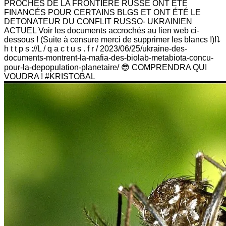
PROCHES DE LA FRONTIERE RUSSE ONT ÉTÉ
FINANCÉS POUR CERTAINS BLGS ET ONT ÉTÉ LE
DETONATEUR DU CONFLIT RUSSO- UKRAINIEN
ACTUEL Voir les documents accrochés au lien web ci-
dessous ! (Suite à censure merci de supprimer les blancs !)!⤵️
h t t p s ://L / q a c t u s . f r / 2023/06/25/ukraine-des-
documents-montrent-la-mafia-des-biolab-metabiota-concu-
pour-la-depopulation-planetaire/ 😎 COMPRENDRA QUI
VOUDRA ! #KRISTOBAL