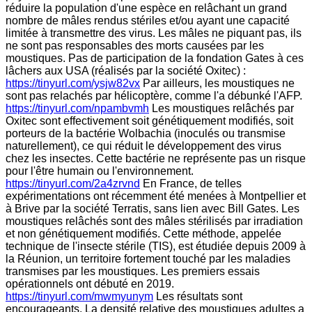
réduire la population d'une espèce en relâchant un grand
nombre de mâles rendus stériles et/ou ayant une capacité
limitée à transmettre des virus. Les mâles ne piquant pas, ils
ne sont pas responsables des morts causées par les
moustiques. Pas de participation de la fondation Gates à ces
lâchers aux USA (réalisés par la société Oxitec) :
https://tinyurl.com/ysjw82vx
Par ailleurs, les moustiques ne
sont pas relachés par hélicoptère, comme l'a débunké l'AFP.
https://tinyurl.com/npambvmh
Les moustiques relâchés par
Oxitec sont effectivement soit génétiquement modifiés, soit
porteurs de la bactérie Wolbachia (inoculés ou transmise
naturellement), ce qui réduit le développement des virus
chez les insectes. Cette bactérie ne représente pas un risque
pour l'être humain ou l'environnement.
https://tinyurl.com/2a4zrvnd
En France, de telles
expérimentations ont récemment été menées à Montpellier et
à Brive par la société Terratis, sans lien avec Bill Gates. Les
moustiques relâchés sont des mâles stérilisés par irradiation
et non génétiquement modifiés. Cette méthode, appelée
technique de l'insecte stérile (TIS), est étudiée depuis 2009 à
la Réunion, un territoire fortement touché par les maladies
transmises par les moustiques. Les premiers essais
opérationnels ont débuté en 2019.
https://tinyurl.com/mwmyunym
Les résultats sont
encourageants. La densité relative des moustiques adultes a