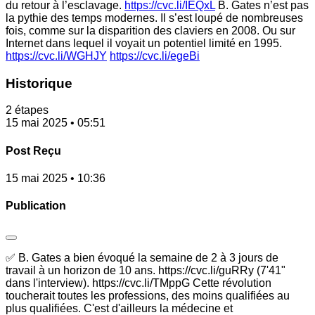
du retour à l’esclavage.
https://cvc.li/IEQxL
B. Gates n’est pas
la pythie des temps modernes. Il s’est loupé de nombreuses
fois, comme sur la disparition des claviers en 2008. Ou sur
Internet dans lequel il voyait un potentiel limité en 1995.
https://cvc.li/WGHJY
https://cvc.li/egeBi
Historique
2 étapes
15 mai 2025 • 05:51
Post Reçu
15 mai 2025 • 10:36
Publication
✅ B. Gates a bien évoqué la semaine de 2 à 3 jours de
travail à un horizon de 10 ans. https://cvc.li/guRRy (7'41"
dans l'interview). https://cvc.li/TMppG Cette révolution
toucherait toutes les professions, des moins qualifiées au
plus qualifiées. C'est d'ailleurs la médecine et