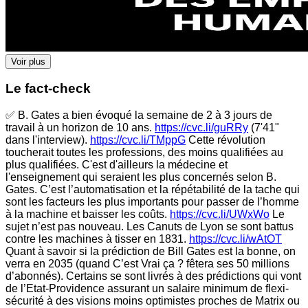
Voir plus
Le fact-check
✅ B. Gates a bien évoqué la semaine de 2 à 3 jours de
travail à un horizon de 10 ans.
https://cvc.li/guRRy
(7'41"
dans l'interview).
https://cvc.li/TMppG
Cette révolution
toucherait toutes les professions, des moins qualifiées au
plus qualifiées. C'est d'ailleurs la médecine et
l'enseignement qui seraient les plus concernés selon B.
Gates. C’est l’automatisation et la répétabilité de la tache qui
sont les facteurs les plus importants pour passer de l’homme
à la machine et baisser les coûts.
https://cvc.li/UWxWo
Le
sujet n’est pas nouveau. Les Canuts de Lyon se sont battus
contre les machines à tisser en 1831.
https://cvc.li/wAtOT
Quant à savoir si la prédiction de Bill Gates est la bonne, on
verra en 2035 (quand C’est Vrai ça ? fêtera ses 50 millions
d’abonnés). Certains se sont livrés à des prédictions qui vont
de l’Etat-Providence assurant un salaire minimum de flexi-
sécurité à des visions moins optimistes proches de Matrix ou