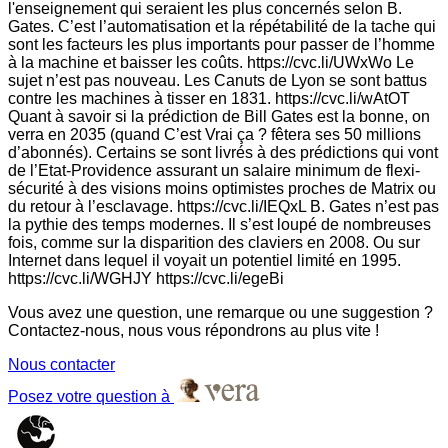
l'enseignement qui seraient les plus concernés selon B.
Gates. C’est l’automatisation et la répétabilité de la tache qui
sont les facteurs les plus importants pour passer de l’homme
à la machine et baisser les coûts. https://cvc.li/UWxWo Le
sujet n’est pas nouveau. Les Canuts de Lyon se sont battus
contre les machines à tisser en 1831. https://cvc.li/wAtOT
Quant à savoir si la prédiction de Bill Gates est la bonne, on
verra en 2035 (quand C’est Vrai ça ? fêtera ses 50 millions
d’abonnés). Certains se sont livrés à des prédictions qui vont
de l’Etat-Providence assurant un salaire minimum de flexi-
sécurité à des visions moins optimistes proches de Matrix ou
du retour à l’esclavage. https://cvc.li/IEQxL B. Gates n’est pas
la pythie des temps modernes. Il s’est loupé de nombreuses
fois, comme sur la disparition des claviers en 2008. Ou sur
Internet dans lequel il voyait un potentiel limité en 1995.
https://cvc.li/WGHJY https://cvc.li/egeBi
Vous avez une question, une remarque ou une suggestion ?
Contactez-nous, nous vous répondrons au plus vite !
Nous contacter
Posez votre question à