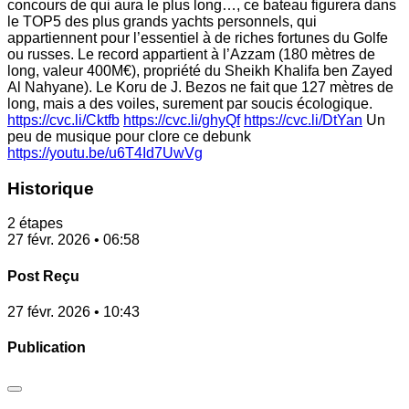
concours de qui aura le plus long…, ce bateau figurera dans
le TOP5 des plus grands yachts personnels, qui
appartiennent pour l’essentiel à de riches fortunes du Golfe
ou russes. Le record appartient à l’Azzam (180 mètres de
long, valeur 400M€), propriété du Sheikh Khalifa ben Zayed
Al Nahyane). Le Koru de J. Bezos ne fait que 127 mètres de
long, mais a des voiles, surement par soucis écologique.
https://cvc.li/Cktfb
https://cvc.li/ghyQf
https://cvc.li/DtYan
Un
peu de musique pour clore ce debunk
https://youtu.be/u6T4Id7UwVg
Historique
2 étapes
27 févr. 2026 • 06:58
Post Reçu
27 févr. 2026 • 10:43
Publication