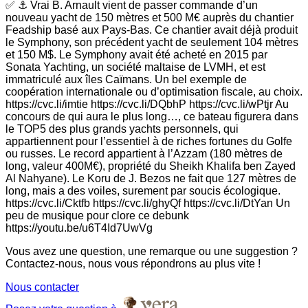
✅ ⚓ Vrai B. Arnault vient de passer commande d’un
nouveau yacht de 150 mètres et 500 M€ auprès du chantier
Feadship basé aux Pays-Bas. Ce chantier avait déjà produit
le Symphony, son précédent yacht de seulement 104 mètres
et 150 M$. Le Symphony avait été acheté en 2015 par
Sonata Yachting, un société maltaise de LVMH, et est
immatriculé aux îles Caïmans. Un bel exemple de
coopération internationale ou d’optimisation fiscale, au choix.
https://cvc.li/imtie https://cvc.li/DQbhP https://cvc.li/wPtjr Au
concours de qui aura le plus long…, ce bateau figurera dans
le TOP5 des plus grands yachts personnels, qui
appartiennent pour l’essentiel à de riches fortunes du Golfe
ou russes. Le record appartient à l’Azzam (180 mètres de
long, valeur 400M€), propriété du Sheikh Khalifa ben Zayed
Al Nahyane). Le Koru de J. Bezos ne fait que 127 mètres de
long, mais a des voiles, surement par soucis écologique.
https://cvc.li/Cktfb https://cvc.li/ghyQf https://cvc.li/DtYan Un
peu de musique pour clore ce debunk
https://youtu.be/u6T4Id7UwVg
Vous avez une question, une remarque ou une suggestion ?
Contactez-nous, nous vous répondrons au plus vite !
Nous contacter