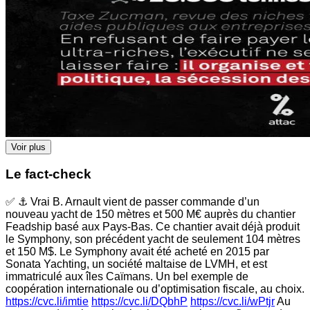
Voir plus
Le fact-check
✅ ⚓ Vrai B. Arnault vient de passer commande d’un
nouveau yacht de 150 mètres et 500 M€ auprès du chantier
Feadship basé aux Pays-Bas. Ce chantier avait déjà produit
le Symphony, son précédent yacht de seulement 104 mètres
et 150 M$. Le Symphony avait été acheté en 2015 par
Sonata Yachting, un société maltaise de LVMH, et est
immatriculé aux îles Caïmans. Un bel exemple de
coopération internationale ou d’optimisation fiscale, au choix.
https://cvc.li/imtie
https://cvc.li/DQbhP
https://cvc.li/wPtjr
Au