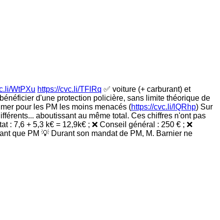
vc.li/WtPXu
https://cvc.li/TFlRq
✅ voiture (+ carburant) et
bénéficier d'une protection policière, sans limite théorique de
rimer pour les PM les moins menacés (
https://cvc.li/lQRhp
) Sur
différents... aboutissant au même total. Ces chiffres n'ont pas
t : 7,6 + 5,3 k€ = 12,9k€ ; ❌ Conseil général : 250 € ; ❌
n tant que PM 💡 Durant son mandat de PM, M. Barnier ne