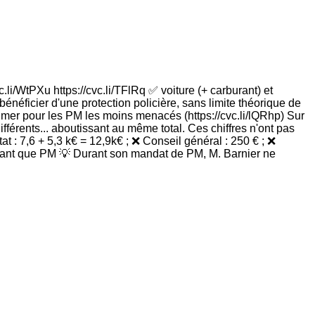
c.li/WtPXu https://cvc.li/TFlRq ✅ voiture (+ carburant) et
 bénéficier d'une protection policière, sans limite théorique de
rimer pour les PM les moins menacés (https://cvc.li/lQRhp) Sur
différents... aboutissant au même total. Ces chiffres n'ont pas
t : 7,6 + 5,3 k€ = 12,9k€ ; ❌ Conseil général : 250 € ; ❌
n tant que PM 💡 Durant son mandat de PM, M. Barnier ne