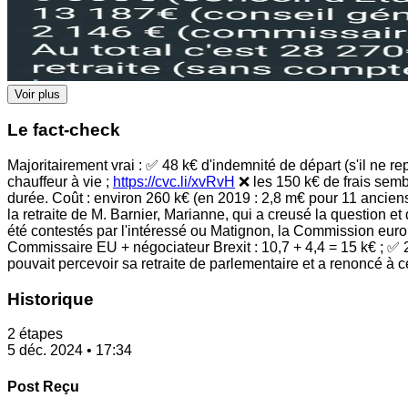
Voir plus
Le fact-check
Majoritairement vrai : ✅ 48 k€ d'indemnité de départ (s'il ne r
chauffeur à vie ;
https://cvc.li/xvRvH
❌ les 150 k€ de frais sembl
durée. Coût : environ 260 k€ (en 2019 : 2,8 m€ pour 11 ancie
la retraite de M. Barnier, Marianne, qui a creusé la question et 
été contestés par l'intéressé ou Matignon, la Commission eur
Commissaire EU + négociateur Brexit : 10,7 + 4,4 = 15 k€ ; ✅ 
pouvait percevoir sa retraite de parlementaire et a renoncé à 
Historique
2 étapes
5 déc. 2024 • 17:34
Post Reçu