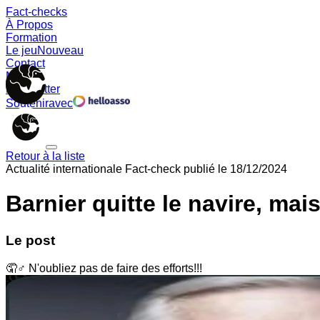
Fact-checks
À Propos
Formation
Le jeu
Nouveau
Contact
Memes
Newsletter
Soutenir
avec
Retour à la liste
Actualité internationale
Fact-check publié le
18/12/2024
Barnier quitte le navire, m
Le post
🤦♂️ N'oubliez pas de faire des efforts!!!