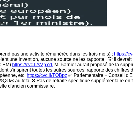
eprend pas une activité rémunérée dans les trois mois) ;
https://c
ent une invention, aucune source ne les rapporte ; 💡 Il devrait 
ns PM)
https://cvc.li/sVpYd.
M. Barnier aurait proposé de la supp
dont s'inspirent toutes les autres sources, rapporte des chiffres 
opéenne, etc.
https://cvc.li/TOBpz
✅ Parlementaire + Conseil d'Eta
28,3 k€ au total ❌ Pas de retraite spécifique supplémentaire e
celle d'ancien commissaire.