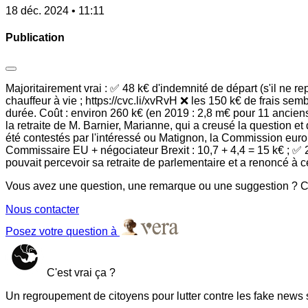
18 déc. 2024 • 11:11
Publication
Majoritairement vrai : ✅ 48 k€ d'indemnité de départ (s'il ne re
chauffeur à vie ; https://cvc.li/xvRvH ❌ les 150 k€ de frais sem
durée. Coût : environ 260 k€ (en 2019 : 2,8 m€ pour 11 anciens
la retraite de M. Barnier, Marianne, qui a creusé la question et 
été contestés par l'intéressé ou Matignon, la Commission europ
Commissaire EU + négociateur Brexit : 10,7 + 4,4 = 15 k€ ; ✅ 
pouvait percevoir sa retraite de parlementaire et a renoncé à 
Vous avez une question, une remarque ou une suggestion ? Co
Nous contacter
Posez votre question à
C'est vrai ça ?
Un regroupement de citoyens pour lutter contre les fake news 