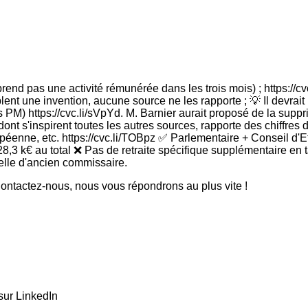
prend pas une activité rémunérée dans les trois mois) ; https://cv
blent une invention, aucune source ne les rapporte ; 💡 Il devrait
 PM) https://cvc.li/sVpYd. M. Barnier aurait proposé de la supp
dont s'inspirent toutes les autres sources, rapporte des chiffres 
éenne, etc. https://cvc.li/TOBpz ✅ Parlementaire + Conseil d'Eta
28,3 k€ au total ❌ Pas de retraite spécifique supplémentaire e
celle d'ancien commissaire.
ntactez-nous, nous vous répondrons au plus vite !
sur LinkedIn