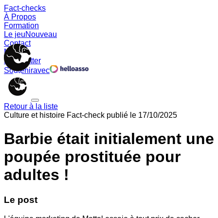
Fact-checks
À Propos
Formation
Le jeu
Nouveau
Contact
Memes
Newsletter
Soutenir
avec
Retour à la liste
Culture et histoire
Fact-check publié le
17/10/2025
Barbie était initialement une
poupée prostituée pour
adultes !
Le post