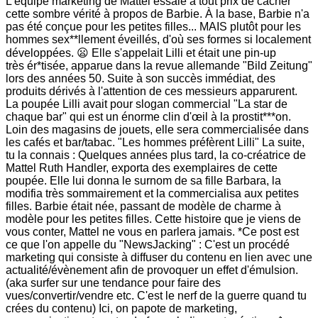
L'équipe marketing de Mattel essaie à tout prix de cacher
cette sombre vérité à propos de Barbie. À la base, Barbie n'a
pas été conçue pour les petites filles... MAIS plutôt pour les
hommes sex**llement éveillés, d'où ses formes si localement
développées. 😦 Elle s'appelait Lilli et était une pin-up
très ér*tisée, apparue dans la revue allemande "Bild Zeitung"
lors des années 50. Suite à son succès immédiat, des
produits dérivés à l'attention de ces messieurs apparurent.
La poupée Lilli avait pour slogan commercial "La star de
chaque bar" qui est un énorme clin d'œil à la prostit***on.
Loin des magasins de jouets, elle sera commercialisée dans
les cafés et bar/tabac. "Les hommes préfèrent Lilli" La suite,
tu la connais : Quelques années plus tard, la co-créatrice de
Mattel Ruth Handler, exporta des exemplaires de cette
poupée. Elle lui donna le surnom de sa fille Barbara, la
modifia très sommairement et la commercialisa aux petites
filles. Barbie était née, passant de modèle de charme à
modèle pour les petites filles. Cette histoire que je viens de
vous conter, Mattel ne vous en parlera jamais. *Ce post est
ce que l'on appelle du "NewsJacking" : C'est un procédé
marketing qui consiste à diffuser du contenu en lien avec une
actualité/évènement afin de provoquer un effet d'émulsion.
(aka surfer sur une tendance pour faire des
vues/convertir/vendre etc. C'est le nerf de la guerre quand tu
crées du contenu) Ici, on papote de marketing,