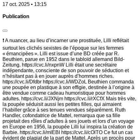
17 oct. 2025 • 13:15
Publication
❗ A nuancer, au lieu d’incarner une prostituée, Lilli reflétait
surtout les clichés sexistes de l’époque sur les femmes
« émancipées ». Lilli est issue d’une BD créée par R.
Beuthien, parue en 1952 dans le tabloïd allemand Bild-
Zeitung. https://cvc.li/nxpnW Lilli était une secrétaire
indépendante, consciente de son pouvoir de séduction et
n’hésitant pas à en jouer auprès d’hommes riches.
https://cvc.li/Dfdbr https://cvc.li/WDZoL Beuthien commanda
une poupée en plastique à son effigie, destinée à l’origine à
être vendue comme cadeau humoristique pour hommes
adultes. https://cvc.li/JXNjm https://cvc.li/rXCfX Mais très vite,
la poupée séduisit aussi les petites filles, qui aimaient
l’habiller grâce à ses tenues vendues séparément. Ruth
Handler, cofondatrice de Mattel, remarqua que sa fille
projetait des rôles d’adultes à ses jouets et lors d’un voyage
en Europe en 1956, la poupée Lilli lui inspira la création de
Barbie. https://cvc.li/mlEBI https://cvc.li/cOlTO Ce fut un cas
évident de plagiat de la part de Mattel. Après un procès pour