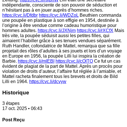
indépendante, consciente de son pouvoir de séduction et
n’hésitant pas à en jouer auprès d’hommes riches.
https://cvc.li/Dfdbr
https://cvc.li/WDZoL
Beuthien commanda
une poupée en plastique à son effigie en 1954, destinée à
l’origine à être vendue comme cadeau humoristique pour
hommes adultes.
https://cvc.li/JXNjm
https://cvc.li/rXCfX
Mais
très vite, la poupée séduisit aussi les petites filles, qui
aimaient l’habiller grâce à ses tenues vendues séparément.
Ruth Handler, cofondatrice de Mattel, remarqua que sa fille
projetait des rôles d’adultes à ses jouets et lors d’un voyage
en Europe en 1956, la poupée Lilli lui inspira la création de
Barbie.
https://cvc.li/mlEBI
https://cvc.li/cOlTO
Ce fut un cas
évident de plagiat de la part de Mattel. Après un procès pour
violation de droits d’auteur, l’affaire fut réglée à l’amiable, et
Mattel racheta finalement tous les brevets et droits de Bild
Lilli en 1964.
https://cvc.li/dcvyw
Historique
3 étapes
17 oct. 2025 • 06:43
Post Reçu