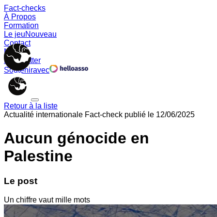
Fact-checks
À Propos
Formation
Le jeu
Nouveau
Contact
Memes
Newsletter
Soutenir
avec
Retour à la liste
Actualité internationale
Fact-check publié le
12/06/2025
Aucun génocide en
Palestine
Le post
Un chiffre vaut mille mots