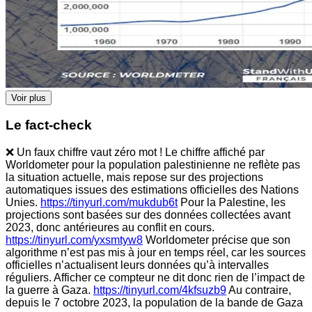
Voir plus
Le fact-check
❌ Un faux chiffre vaut zéro mot ! Le chiffre affiché par
Worldometer pour la population palestinienne ne reflète pas
la situation actuelle, mais repose sur des projections
automatiques issues des estimations officielles des Nations
Unies.
https://tinyurl.com/mukdub6t
Pour la Palestine, les
projections sont basées sur des données collectées avant
2023, donc antérieures au conflit en cours.
https://tinyurl.com/yxsmtyw8
Worldometer précise que son
algorithme n’est pas mis à jour en temps réel, car les sources
officielles n’actualisent leurs données qu’à intervalles
réguliers. Afficher ce compteur ne dit donc rien de l’impact de
la guerre à Gaza.
https://tinyurl.com/4kfsuzb9
Au contraire,
depuis le 7 octobre 2023, la population de la bande de Gaza