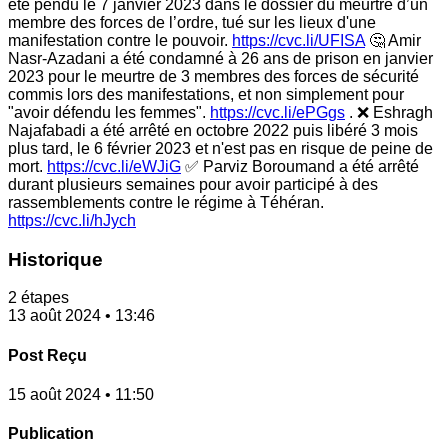
été pendu le 7 janvier 2023 dans le dossier du meurtre d’un
membre des forces de l’ordre, tué sur les lieux d'une
manifestation contre le pouvoir.
https://cvc.li/UFISA
🤔 Amir
Nasr-Azadani a été condamné à 26 ans de prison en janvier
2023 pour le meurtre de 3 membres des forces de sécurité
commis lors des manifestations, et non simplement pour
"avoir défendu les femmes".
https://cvc.li/ePGgs
. ❌ Eshragh
Najafabadi a été arrêté en octobre 2022 puis libéré 3 mois
plus tard, le 6 février 2023 et n'est pas en risque de peine de
mort.
https://cvc.li/eWJiG
✅ Parviz Boroumand a été arrêté
durant plusieurs semaines pour avoir participé à des
rassemblements contre le régime à Téhéran.
https://cvc.li/hJych
Historique
2 étapes
13 août 2024 • 13:46
Post Reçu
15 août 2024 • 11:50
Publication