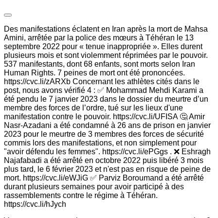
Des manifestations éclatent en Iran après la mort de Mahsa
Amini, arrêtée par la police des mœurs à Téhéran le 13
septembre 2022 pour « tenue inappropriée ». Elles durent
plusieurs mois et sont violemment réprimées par le pouvoir.
537 manifestants, dont 68 enfants, sont morts selon Iran
Human Rights. 7 peines de mort ont été prononcées.
https://cvc.li/zARXb Concernant les athlètes cités dans le
post, nous avons vérifié 4 : ✅ Mohammad Mehdi Karami a
été pendu le 7 janvier 2023 dans le dossier du meurtre d’un
membre des forces de l’ordre, tué sur les lieux d'une
manifestation contre le pouvoir. https://cvc.li/UFISA 🤔 Amir
Nasr-Azadani a été condamné à 26 ans de prison en janvier
2023 pour le meurtre de 3 membres des forces de sécurité
commis lors des manifestations, et non simplement pour
"avoir défendu les femmes". https://cvc.li/ePGgs . ❌ Eshragh
Najafabadi a été arrêté en octobre 2022 puis libéré 3 mois
plus tard, le 6 février 2023 et n'est pas en risque de peine de
mort. https://cvc.li/eWJiG ✅ Parviz Boroumand a été arrêté
durant plusieurs semaines pour avoir participé à des
rassemblements contre le régime à Téhéran.
https://cvc.li/hJych