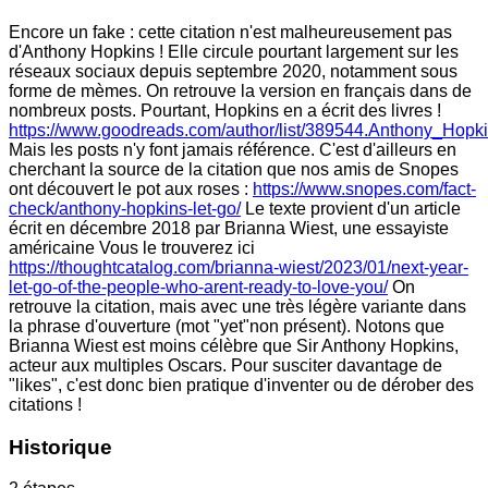
Encore un fake : cette citation n'est malheureusement pas
d'Anthony Hopkins ! Elle circule pourtant largement sur les
réseaux sociaux depuis septembre 2020, notamment sous
forme de mèmes. On retrouve la version en français dans de
nombreux posts. Pourtant, Hopkins en a écrit des livres !
https://www.goodreads.com/author/list/389544.Anthony_Hopk
Mais les posts n'y font jamais référence. C'est d'ailleurs en
cherchant la source de la citation que nos amis de Snopes
ont découvert le pot aux roses :
https://www.snopes.com/fact-
check/anthony-hopkins-let-go/
Le texte provient d'un article
écrit en décembre 2018 par Brianna Wiest, une essayiste
américaine Vous le trouverez ici
https://thoughtcatalog.com/brianna-wiest/2023/01/next-year-
let-go-of-the-people-who-arent-ready-to-love-you/
On
retrouve la citation, mais avec une très légère variante dans
la phrase d'ouverture (mot "yet"non présent). Notons que
Brianna Wiest est moins célèbre que Sir Anthony Hopkins,
acteur aux multiples Oscars. Pour susciter davantage de
"likes", c'est donc bien pratique d'inventer ou de dérober des
citations !
Historique