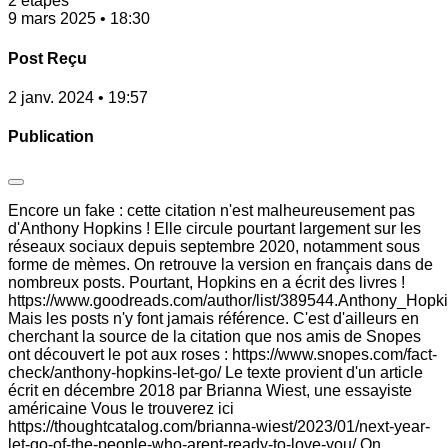
2 étapes
9 mars 2025 • 18:30
Post Reçu
2 janv. 2024 • 19:57
Publication
Encore un fake : cette citation n'est malheureusement pas
d'Anthony Hopkins ! Elle circule pourtant largement sur les
réseaux sociaux depuis septembre 2020, notamment sous
forme de mèmes. On retrouve la version en français dans de
nombreux posts. Pourtant, Hopkins en a écrit des livres !
https://www.goodreads.com/author/list/389544.Anthony_Hopk
Mais les posts n'y font jamais référence. C'est d'ailleurs en
cherchant la source de la citation que nos amis de Snopes
ont découvert le pot aux roses : https://www.snopes.com/fact-
check/anthony-hopkins-let-go/ Le texte provient d'un article
écrit en décembre 2018 par Brianna Wiest, une essayiste
américaine Vous le trouverez ici
https://thoughtcatalog.com/brianna-wiest/2023/01/next-year-
let-go-of-the-people-who-arent-ready-to-love-you/ On