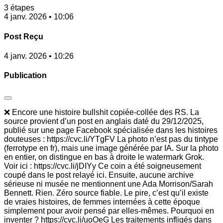
3 étapes
4 janv. 2026 • 10:06
Post Reçu
4 janv. 2026 • 10:26
Publication
❌ Encore une histoire bullshit copiée-collée des RS. La
source provient d’un post en anglais daté du 29/12/2025,
publié sur une page Facebook spécialisée dans les histoires
douteuses : https://cvc.li/YTgFV La photo n’est pas du tintype
(ferrotype en fr), mais une image générée par IA. Sur la photo
en entier, on distingue en bas à droite le watermark Grok.
Voir ici : https://cvc.li/jDIYy Ce coin a été soigneusement
coupé dans le post relayé ici. Ensuite, aucune archive
sérieuse ni musée ne mentionnent une Ada Morrison/Sarah
Bennett. Rien. Zéro source fiable. Le pire, c’est qu’il existe
de vraies histoires, de femmes internées à cette époque
simplement pour avoir pensé par elles-mêmes. Pourquoi en
inventer ? https://cvc.li/uoOeG Les traitements infligés dans