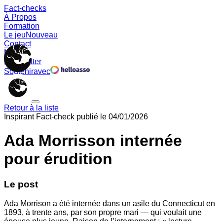
Fact-checks
À Propos
Formation
Le jeu
Nouveau
Contact
Memes
Newsletter
Soutenir
avec
Retour à la liste
Inspirant
Fact-check publié le
04/01/2026
Ada Morrisson internée
pour érudition
Le post
Ada Morrison a été internée dans un asile du Connecticut en
1893, à trente ans, par son propre mari — qui voulait une