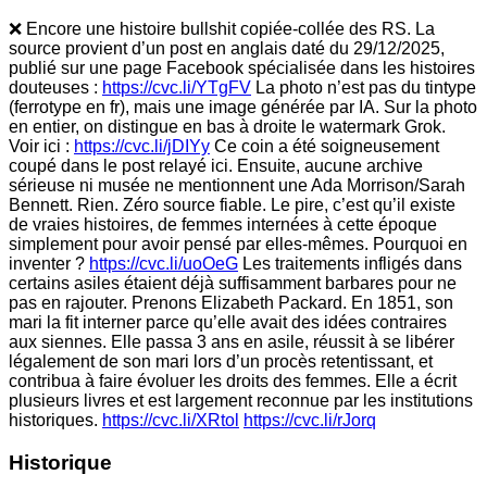
❌ Encore une histoire bullshit copiée-collée des RS. La
source provient d’un post en anglais daté du 29/12/2025,
publié sur une page Facebook spécialisée dans les histoires
douteuses :
https://cvc.li/YTgFV
La photo n’est pas du tintype
(ferrotype en fr), mais une image générée par IA. Sur la photo
en entier, on distingue en bas à droite le watermark Grok.
Voir ici :
https://cvc.li/jDIYy
Ce coin a été soigneusement
coupé dans le post relayé ici. Ensuite, aucune archive
sérieuse ni musée ne mentionnent une Ada Morrison/Sarah
Bennett. Rien. Zéro source fiable. Le pire, c’est qu’il existe
de vraies histoires, de femmes internées à cette époque
simplement pour avoir pensé par elles-mêmes. Pourquoi en
inventer ?
https://cvc.li/uoOeG
Les traitements infligés dans
certains asiles étaient déjà suffisamment barbares pour ne
pas en rajouter. Prenons Elizabeth Packard. En 1851, son
mari la fit interner parce qu’elle avait des idées contraires
aux siennes. Elle passa 3 ans en asile, réussit à se libérer
légalement de son mari lors d’un procès retentissant, et
contribua à faire évoluer les droits des femmes. Elle a écrit
plusieurs livres et est largement reconnue par les institutions
historiques.
https://cvc.li/XRtol
https://cvc.li/rJorq
Historique