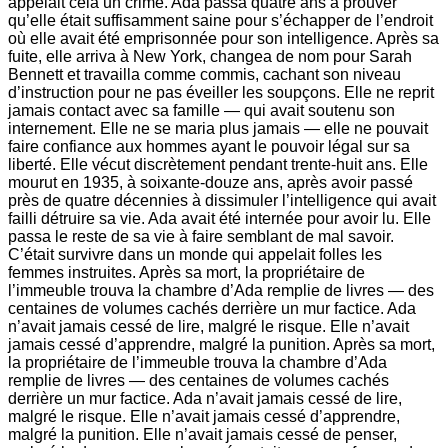
appelait cela un crime. Ada passa quatre ans à prouver
qu’elle était suffisamment saine pour s’échapper de l’endroit
où elle avait été emprisonnée pour son intelligence. Après sa
fuite, elle arriva à New York, changea de nom pour Sarah
Bennett et travailla comme commis, cachant son niveau
d’instruction pour ne pas éveiller les soupçons. Elle ne reprit
jamais contact avec sa famille — qui avait soutenu son
internement. Elle ne se maria plus jamais — elle ne pouvait
faire confiance aux hommes ayant le pouvoir légal sur sa
liberté. Elle vécut discrètement pendant trente-huit ans. Elle
mourut en 1935, à soixante-douze ans, après avoir passé
près de quatre décennies à dissimuler l’intelligence qui avait
failli détruire sa vie. Ada avait été internée pour avoir lu. Elle
passa le reste de sa vie à faire semblant de mal savoir.
C’était survivre dans un monde qui appelait folles les
femmes instruites. Après sa mort, la propriétaire de
l’immeuble trouva la chambre d’Ada remplie de livres — des
centaines de volumes cachés derrière un mur factice. Ada
n’avait jamais cessé de lire, malgré le risque. Elle n’avait
jamais cessé d’apprendre, malgré la punition. Après sa mort,
la propriétaire de l’immeuble trouva la chambre d’Ada
remplie de livres — des centaines de volumes cachés
derrière un mur factice. Ada n’avait jamais cessé de lire,
malgré le risque. Elle n’avait jamais cessé d’apprendre,
malgré la punition. Elle n’avait jamais cessé de penser,