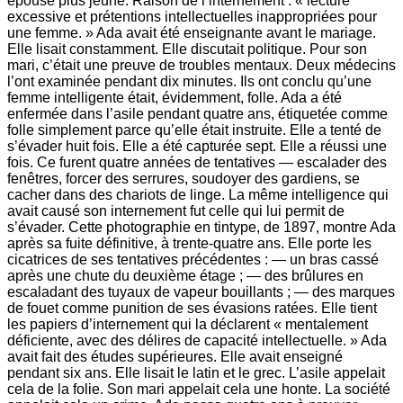
épouse plus jeune. Raison de l’internement : « lecture
excessive et prétentions intellectuelles inappropriées pour
une femme. » Ada avait été enseignante avant le mariage.
Elle lisait constamment. Elle discutait politique. Pour son
mari, c’était une preuve de troubles mentaux. Deux médecins
l’ont examinée pendant dix minutes. Ils ont conclu qu’une
femme intelligente était, évidemment, folle. Ada a été
enfermée dans l’asile pendant quatre ans, étiquetée comme
folle simplement parce qu’elle était instruite. Elle a tenté de
s’évader huit fois. Elle a été capturée sept. Elle a réussi une
fois. Ce furent quatre années de tentatives — escalader des
fenêtres, forcer des serrures, soudoyer des gardiens, se
cacher dans des chariots de linge. La même intelligence qui
avait causé son internement fut celle qui lui permit de
s’évader. Cette photographie en tintype, de 1897, montre Ada
après sa fuite définitive, à trente-quatre ans. Elle porte les
cicatrices de ses tentatives précédentes : — un bras cassé
après une chute du deuxième étage ; — des brûlures en
escaladant des tuyaux de vapeur bouillants ; — des marques
de fouet comme punition de ses évasions ratées. Elle tient
les papiers d’internement qui la déclarent « mentalement
déficiente, avec des délires de capacité intellectuelle. » Ada
avait fait des études supérieures. Elle avait enseigné
pendant six ans. Elle lisait le latin et le grec. L’asile appelait
cela de la folie. Son mari appelait cela une honte. La société