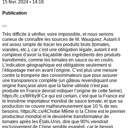
15 févr. 2024 • 14:18
Publication
Très difficile à vérifier, voire impossible, et nous serions
curieux de connaître les sources de M. Wauquiez. Autant il
est assez simple de tracer les produits bruts (tomates,
viandes, etc.), car c'est une obligation légale, autant il est
complexe d'avoir la traçabilité des ingrédients des produits
transformés, comme les tomates en sauce ou en coulis.
L'indication géographique est obligatoire seulement si
l'étiquetage met en avant l'origine. C'est plus une mesure
contre la tromperie des consommateurs que pour assurer
une transparence complète (un gâteau revendiquant une
origine française alors que la farine utilisée n'est pas
produite en France devrait indiquer l’origine de cette farine).
https://lc.cx/9R6y9f Ce qui est certain, c'est que la France est
le troisième importateur mondial de sauce tomate, et que sa
production ne couvre malheureusement que 10 % de ses
besoins. https://lc.cx/4Chobe Même si la Chine est le premier
producteur mondial et le deuxième transformateur de
tomates après les États-Unis, dire que 90% viendrait
exclusivement de Chine semble exagéré, car le besoin