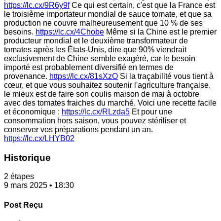
https://lc.cx/9R6y9f
Ce qui est certain, c'est que la France est
le troisième importateur mondial de sauce tomate, et que sa
production ne couvre malheureusement que 10 % de ses
besoins.
https://lc.cx/4Chobe
Même si la Chine est le premier
producteur mondial et le deuxième transformateur de
tomates après les États-Unis, dire que 90% viendrait
exclusivement de Chine semble exagéré, car le besoin
importé est probablement diversifié en termes de
provenance.
https://lc.cx/81sXzO
Si la traçabilité vous tient à
cœur, et que vous souhaitez soutenir l'agriculture française,
le mieux est de faire son coulis maison de mai à octobre
avec des tomates fraiches du marché. Voici une recette facile
et économique :
https://lc.cx/RLzda5
Et pour une
consommation hors saison, vous pouvez stériliser et
conserver vos préparations pendant un an.
https://lc.cx/LHYB02
Historique
2 étapes
9 mars 2025 • 18:30
Post Reçu