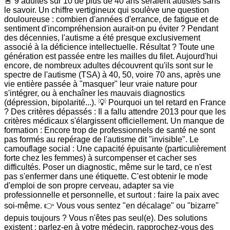
🚨 9 adultes sur 10 de plus de 40 ans seraient autistes sans
le savoir. Un chiffre vertigineux qui soulève une question
douloureuse : combien d'années d'errance, de fatigue et de
sentiment d'incompréhension aurait-on pu éviter ? Pendant
des décennies, l'autisme a été presque exclusivement
associé à la déficience intellectuelle. Résultat ? Toute une
génération est passée entre les mailles du filet. Aujourd'hui
encore, de nombreux adultes découvrent qu'ils sont sur le
spectre de l'autisme (TSA) à 40, 50, voire 70 ans, après une
vie entière passée à "masquer" leur vraie nature pour
s'intégrer, ou à enchaîner les mauvais diagnostics
(dépression, bipolarité...). 💡 Pourquoi un tel retard en France
? Des critères dépassés : Il a fallu attendre 2013 pour que les
critères médicaux s'élargissent officiellement. Un manque de
formation : Encore trop de professionnels de santé ne sont
pas formés au repérage de l'autisme dit "invisible". Le
camouflage social : Une capacité épuisante (particulièrement
forte chez les femmes) à surcompenser et cacher ses
difficultés. Poser un diagnostic, même sur le tard, ce n'est
pas s'enfermer dans une étiquette. C'est obtenir le mode
d'emploi de son propre cerveau, adapter sa vie
professionnelle et personnelle, et surtout : faire la paix avec
soi-même. 👉 Vous vous sentez "en décalage" ou "bizarre"
depuis toujours ? Vous n'êtes pas seul(e). Des solutions
existent : parlez-en à votre médecin, rapprochez-vous des