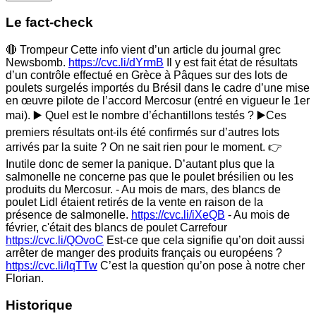
Le fact-check
🔴 Trompeur Cette info vient d’un article du journal grec
Newsbomb.
https://cvc.li/dYrmB
Il y est fait état de résultats
d’un contrôle effectué en Grèce à Pâques sur des lots de
poulets surgelés importés du Brésil dans le cadre d’une mise
en œuvre pilote de l’accord Mercosur (entré en vigueur le 1er
mai). ▶️ Quel est le nombre d’échantillons testés ? ▶️Ces
premiers résultats ont-ils été confirmés sur d’autres lots
arrivés par la suite ? On ne sait rien pour le moment. 👉
Inutile donc de semer la panique. D’autant plus que la
salmonelle ne concerne pas que le poulet brésilien ou les
produits du Mercosur. - Au mois de mars, des blancs de
poulet Lidl étaient retirés de la vente en raison de la
présence de salmonelle.
https://cvc.li/iXeQB
- Au mois de
février, c'était des blancs de poulet Carrefour
https://cvc.li/QOvoC
Est-ce que cela signifie qu’on doit aussi
arrêter de manger des produits français ou européens ?
https://cvc.li/lqTTw
C’est la question qu’on pose à notre cher
Florian.
Historique