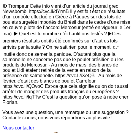
🔴 Trompeur Cette info vient d’un article du journal grec
Newsbomb. https://cvc.li/dYrmB Il y est fait état de résultats
d’un contrôle effectué en Grèce à Pâques sur des lots de
poulets surgelés importés du Brésil dans le cadre d’une mise
en œuvre pilote de l’accord Mercosur (entré en vigueur le 1er
mai). ▶️ Quel est le nombre d’échantillons testés ? ▶️Ces
premiers résultats ont-ils été confirmés sur d’autres lots
arrivés par la suite ? On ne sait rien pour le moment. 👉
Inutile donc de semer la panique. D’autant plus que la
salmonelle ne concerne pas que le poulet brésilien ou les
produits du Mercosur. - Au mois de mars, des blancs de
poulet Lidl étaient retirés de la vente en raison de la
présence de salmonelle. https://cvc.li/iXeQB - Au mois de
février, c'était des blancs de poulet Carrefour
https://cvc.li/QOvoC Est-ce que cela signifie qu’on doit aussi
arrêter de manger des produits français ou européens ?
https://cvc.li/lqTTw C’est la question qu’on pose à notre cher
Florian.
Vous avez une question, une remarque ou une suggestion ?
Contactez-nous, nous vous répondrons au plus vite !
Nous contacter