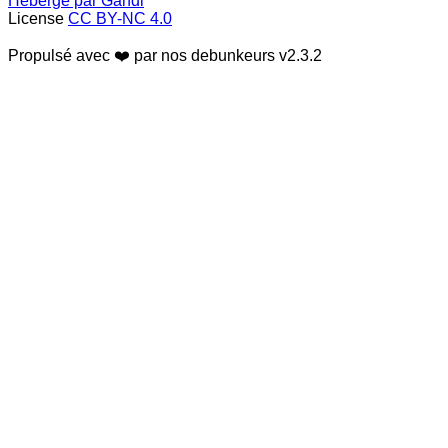
Hébergé par Gandi
License
CC BY-NC 4.0
Propulsé avec ❤️ par nos debunkeurs
v2.3.2