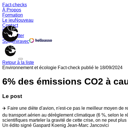
Fact-checks
À Propos
Formation
Le jeu
Nouveau
Contact
Memes
Newsletter
Soutenir
avec
Retour à la liste
Environnement et écologie
Fact-check publié le
18/09/2024
6% des émissions CO2 à cau
Le post
✈️ Faire une diète d'avion, n'est-ce pas le meilleur moyen de
du transport aérien au dérèglement climatique (6 %, selon le ré
scientifiques marteler la gravité de cette crise, on ne peut pl
Un édito signé Gaspard Koenig Jean-Marc Jancovici