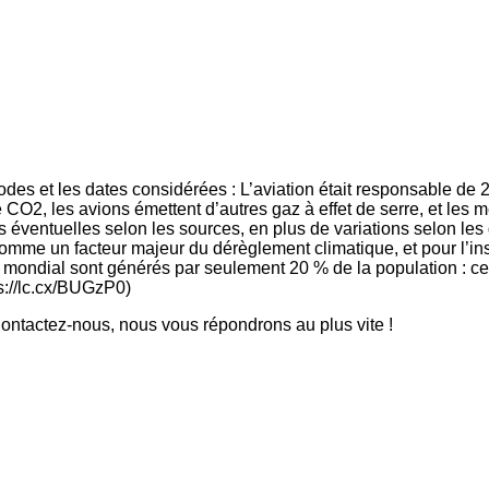
hodes et les dates considérées : L’aviation était responsable de
 CO2, les avions émettent d’autres gaz à effet de serre, et les m
 éventuelles selon les sources, en plus de variations selon les d
comme un facteur majeur du dérèglement climatique, et pour l’in
 mondial sont générés par seulement 20 % de la population : ce q
s://lc.cx/BUGzP0)
ntactez-nous, nous vous répondrons au plus vite !