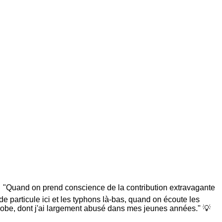
 🥾 "Quand on prend conscience de la contribution extravagante
e particule ici et les typhons là-bas, quand on écoute les
u globe, dont j'ai largement abusé dans mes jeunes années." 💡