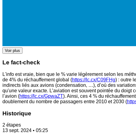
Voir plus
Le fact-check
L'info est vraie, bien que le % varie légèrement selon les mé
de 4% du réchauffement global (
https://lc.cx/C09FHg
) : outre 
indirects liés aux avions (condensation, …), d’où des variations
qu'une valeur exacte. L’aviation est souvent pointée du doigt 
l’avion (
https://lc.cx/GpwaZT
). Ainsi, ces 4 % du réchauffement
doublement du nombre de passagers entre 2010 et 2030 (
http
Historique
2 étapes
13 sept. 2024 • 05:25