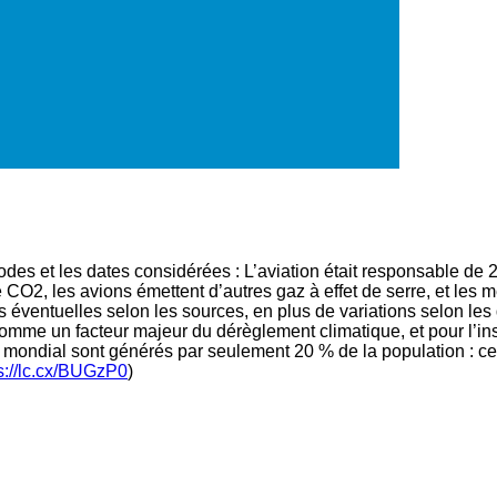
thodes et les dates considérées : L’aviation était responsable 
le CO2, les avions émettent d’autres gaz à effet de serre, et les 
 éventuelles selon les sources, en plus de variations selon les d
comme un facteur majeur du dérèglement climatique, et pour l’in
 mondial sont générés par seulement 20 % de la population : ce q
s://lc.cx/BUGzP0
)