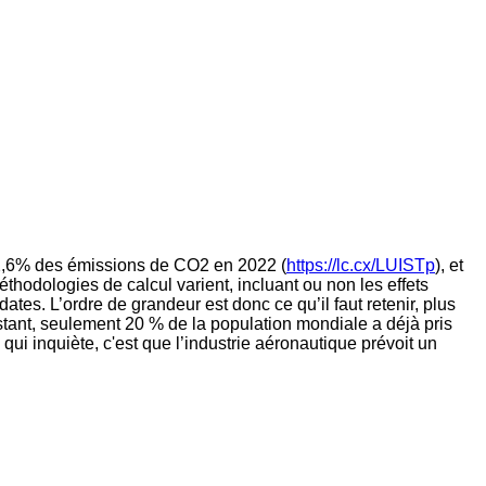
de 2,6% des émissions de CO2 en 2022 (
https://lc.cx/LUISTp
), et
méthodologies de calcul varient, incluant ou non les effets
ates. L’ordre de grandeur est donc ce qu’il faut retenir, plus
stant, seulement 20 % de la population mondiale a déjà pris
ui inquiète, c'est que l’industrie aéronautique prévoit un