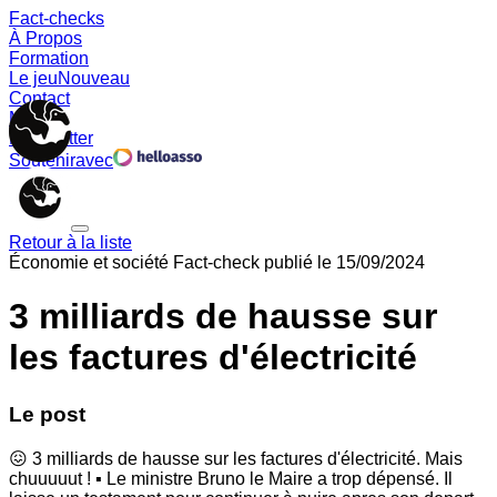
Fact-checks
À Propos
Formation
Le jeu
Nouveau
Contact
Memes
Newsletter
Soutenir
avec
Retour à la liste
Économie et société
Fact-check publié le
15/09/2024
3 milliards de hausse sur
les factures d'électricité
Le post
😖 3 milliards de hausse sur les factures d'électricité. Mais
chuuuuut ! ▪︎ Le ministre Bruno le Maire a trop dépensé. Il