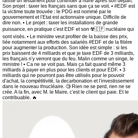
laisse un testament pour continuer à nuire apres son depart.
Son projet : taxer les français sans que ça se voit. ▪︎ #EDF est
la victime toute trouvée : le PDG est nommé par le
gouvernement et l'Etat est actionnaire unique. Difficile de
dire non. ▪︎ Le projet : taxer les installations de grande
puissance, en pratique c'est EDF et son ☢️🇨🇵 nucléaire qui
sont visés. ▪︎ Le ministre veut profiter de la baisse des prix,
liée notamment aux efforts des salariés #EDF et de la filière
pour augmenter la production. Son idée est simple : si les
prix baissent de 4 milliards et que je taxe EDF de 3 milliards,
les français n'y verront que du feu. Malin comme un singe, le
ministre ! ▪︎ Ca ne se voit pas. Mais ça fait quand même 3
milliards à payer en plus pour les clients et pour EDF. ▪︎ 3
milliards qui ne pourront pas être utilisés pour le pouvoir
d'achat, la compétitivité, la decarbonation et l'investissement
dans le nouveau #nucléaire. 🧐 Rien ne se perd, rien ne se
crée. A la fin, avec M. le Maire, c'est le client qui paie. Et le
contribuable. 🔥